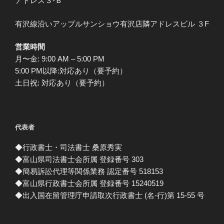
アドレス３-Ｂ
有沢線沿いアップルサンショウ有沢店隣アドレスビル ３F
営業時間
月〜金: 9:00 AM – 5:00 PM
5:00 PM以降:対応あり（要予約）
土日祝: 対応あり（要予約）
代表者
◆行政書士・司法書士 桑原秀実
◆富山県司法書士会所属 登録番号 303
◆簡易訴訟代理等関係業務 認定番号 518153
◆富山県行政書士会所属 登録番号 15240519
◆出入国在留管理庁申請取次行政書士 (名-行)第 15-55 号