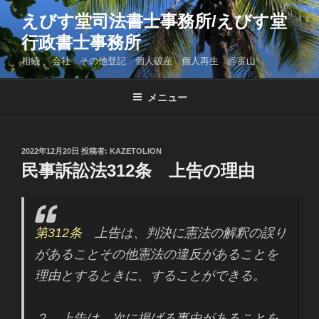
コ
えびす堂司法書士事務所/えびす堂
ン
行政書士事務所
テ
ン
相続 会社 その他登記 個人破産 個人再生 @富山
ツ
へ
メニュー
ス
キ
ッ
投
2022年12月20日
投稿者:
KAZETOLION
プ
稿
民事訴訟法312条 上告の理由
日:
第312条
上告は、判決に憲法の解釈の誤り
があることその他憲法の違反があることを
理由とするときに、することができる。
２ 上告は、次に掲げる事由があることを