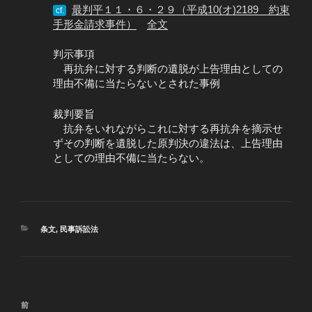
最判平１１・６・２９（平成10(オ)2189 約束
cf.
手形金請求事件）
全文
判示事項
再抗弁に対する判断の遺脱が上告理由としての
理由不備に当たらないとされた事例
裁判要旨
抗弁をいれながらこれに対する再抗弁を摘示せ
ずその判断を遺脱した原判決の違法は、上告理由
としての理由不備に当たらない。
カ
条文
,
民事訴訟法
テ
ゴ
リ
ー
投
過
前