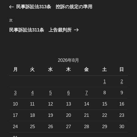
稿
去
民事訴訟法313条 控訴の規定の準用
ナ
の
ビ
投
次
次
稿
ゲ
の
民事訴訟法311条 上告裁判所
投
ー
稿
シ
ョ
2026年8月
ン
月
火
水
木
金
土
日
1
2
3
4
5
6
7
8
9
10
11
12
13
14
15
16
17
18
19
20
21
22
23
24
25
26
27
28
29
30