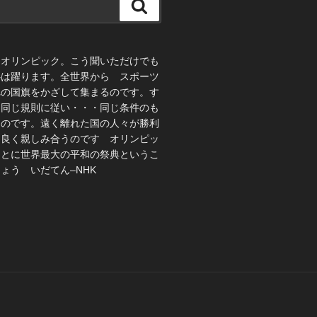
検
索
、オリンピック。こう聞いただけでも
心は躍ります。全世界から スポーツ
れの国旗をかざして集まるのです。す
 同じ規則に従い・・・同じ条件のも
うのです。遠く離れた国の人々が勝利
仲良く親しみ合うのです オリンピッ
ことに世界最大の平和の祭典というこ
ょう いだてん–NHK