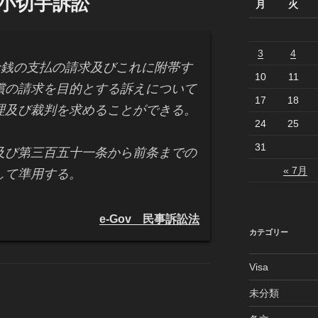
 小切手訴訟
月
火
3
4
銭の支払の請求及びこれに附帯す
10
11
償の請求を目的とする訴えについて
17
18
理及び裁判を求めることができる。
24
25
31
及び第三百五十一条から前条までの
« 7月
して準用する。
e-Gov 民事訴訟法
カテゴリー
Visa
未分類