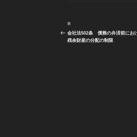
リ
ー
投
前
過
稿
去
会社法502条 債務の弁済前にお
の
残余財産の分配の制限
ナ
投
ビ
稿
ゲ
ー
シ
ョ
ン