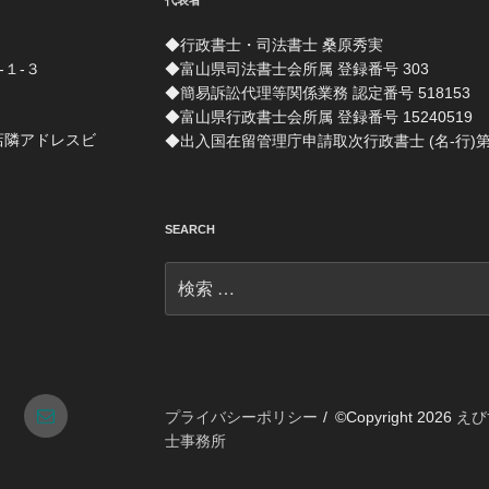
代表者
◆行政書士・司法書士 桑原秀実
-１-３
◆富山県司法書士会所属 登録番号 303
◆簡易訴訟代理等関係業務 認定番号 518153
◆富山県行政書士会所属 登録番号 15240519
店隣アドレスビ
◆出入国在留管理庁申請取次行政書士 (名-行)第 1
SEARCH
検
索:
tagram
メ
プライバシーポリシー
©Copyright 2026
えび
士事務所
ー
ル