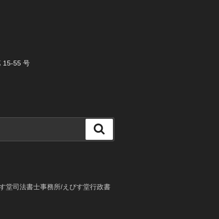
5-55 号
検
索
す堂司法書士事務所/えびす堂行政書