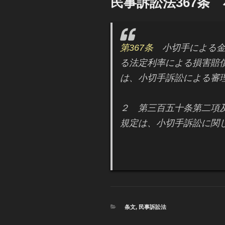
民事訴訟法367条
日:
第367条
小切手による金
る法定利率による損害賠
は、小切手訴訟による審
２ 第三百五十条第二項
規定は、小切手訴訟に関
カ
条文
,
民事訴訟法
テ
ゴ