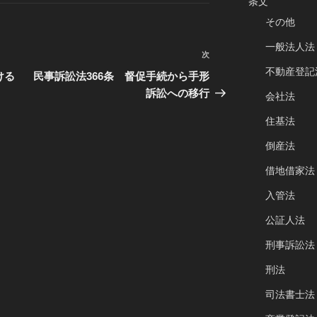
条文
その他
一般法人法
次
次
不動産登記
の
ける
民事訴訟法366条 督促手続から手形
投
訴訟への移行
会社法
稿
住基法
倒産法
借地借家法
入管法
公証人法
刑事訴訟法
刑法
司法書士法