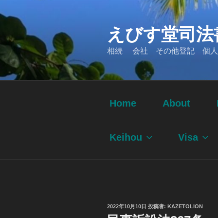
コ
ン
えびす堂司法
テ
ン
相続 会社 その他登記 個人
ツ
へ
ス
キ
ッ
Home
About
プ
Keihou
Visa
投
2022年10月10日
投稿者:
KAZETOLION
稿