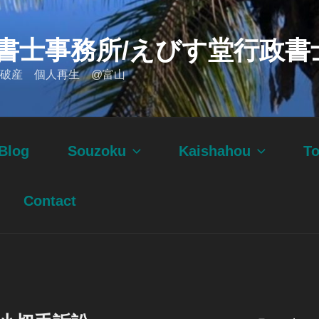
書士事務所/えびす堂行政書
破産 個人再生 @富山
Blog
Souzoku
Kaishahou
T
Contact