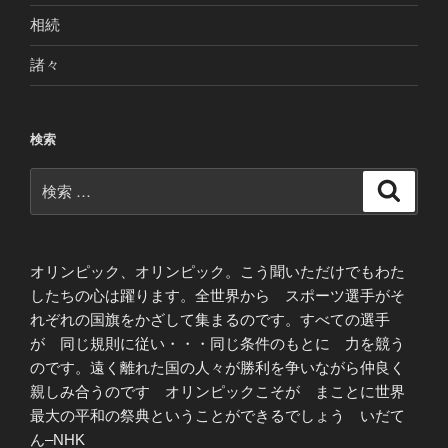
相続
諸々
検索
検
検
索
索:
オリンピック、オリンピック。こう聞いただけでもわた
したちの心は躍ります。全世界から スポーツ選手がそ
れぞれの国旗をかざして集まるのです。すべての選手
が 同じ規則に従い・・・同じ条件のもとに 力を競う
のです。遠く離れた国の人々が勝利を争いながら仲良く
親しみ合うのです オリンピックこそが まことに世界
最大の平和の祭典ということができるでしょう いだて
ん–NHK