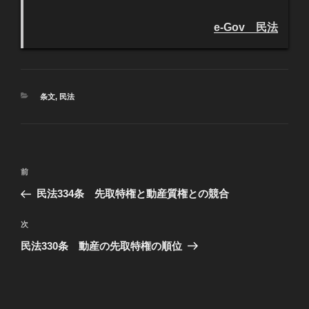
e-Gov 民法
カ
条文
,
民法
テ
ゴ
リ
ー
投
過
前
稿
去
民法334条 先取特権と動産質権との競合
ナ
の
ビ
投
次
次
稿
ゲ
の
民法330条 動産の先取特権の順位
投
ー
稿
シ
ョ