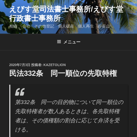
コ
えびす堂司法書士事務所/えびす堂
ン
行政書士事務所
テ
ン
相続 会社 その他登記 個人破産 個人再生 @富山
ツ
へ
メニュー
ス
キ
ッ
投
2020年7月3日
投稿者:
KAZETOLION
プ
稿
民法332条 同一順位の先取特権
日:
第332条 同一の目的物について同一順位の
先取特権者が数人あるときは、各先取特権
者は、その債権額の割合に応じて弁済を受
ける。