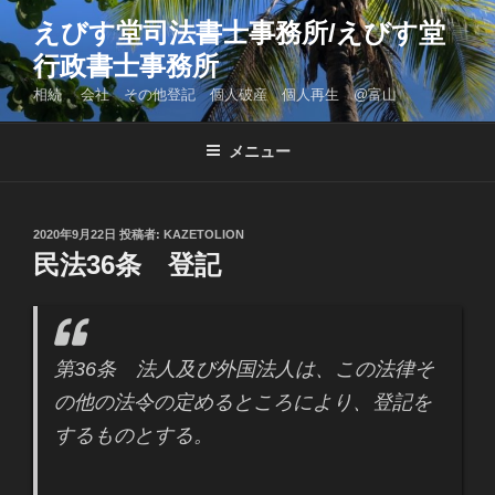
コ
えびす堂司法書士事務所/えびす堂
ン
行政書士事務所
テ
ン
相続 会社 その他登記 個人破産 個人再生 @富山
ツ
へ
メニュー
ス
キ
ッ
投
2020年9月22日
投稿者:
KAZETOLION
プ
稿
民法36条 登記
日:
第36条 法人及び外国法人は、この法律そ
の他の法令の定めるところにより、登記を
するものとする。