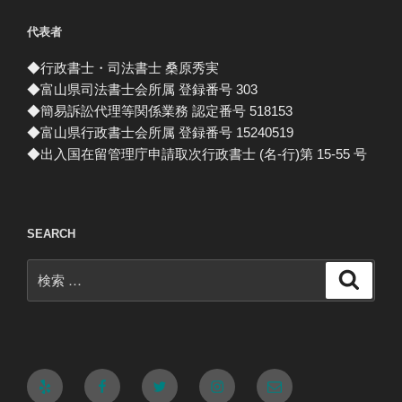
代表者
◆行政書士・司法書士 桑原秀実
◆富山県司法書士会所属 登録番号 303
◆簡易訴訟代理等関係業務 認定番号 518153
◆富山県行政書士会所属 登録番号 15240519
◆出入国在留管理庁申請取次行政書士 (名-行)第 15-55 号
SEARCH
検
検
索
索:
Yelp
Facebook
Twitter
Instagram
メ