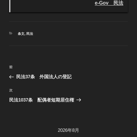
e-Gov 民法
カ
条文
,
民法
テ
ゴ
リ
ー
投
過
前
稿
去
民法37条 外国法人の登記
ナ
の
ビ
投
次
次
稿
ゲ
の
民法1037条 配偶者短期居住権
投
ー
稿
シ
ョ
2026年8月
ン