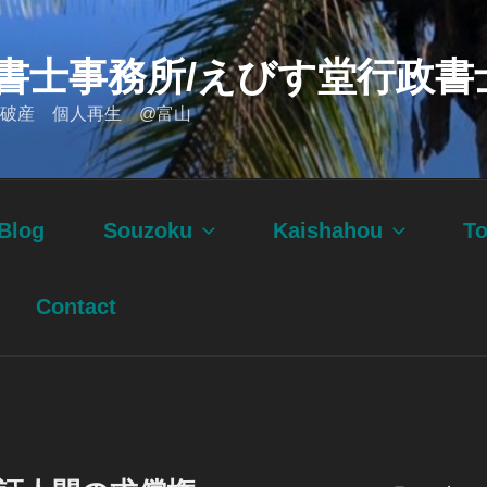
書士事務所/えびす堂行政書
破産 個人再生 @富山
Blog
Souzoku
Kaishahou
T
Contact