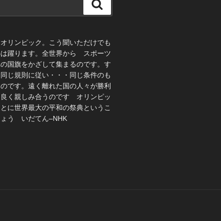
検
索
、オリンピック。こう聞いただけでも
心は躍ります。全世界から スポーツ
れの国旗をかざして集まるのです。す
 同じ規則に従い・・・同じ条件のも
うのです。遠く離れた国の人々が勝利
仲良く親しみ合うのです オリンピッ
ことに世界最大の平和の祭典というこ
ょう いだてん–NHK