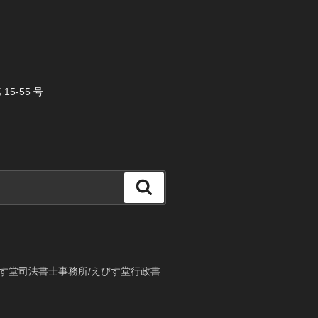
5-55 号
検
索
す堂司法書士事務所/えびす堂行政書