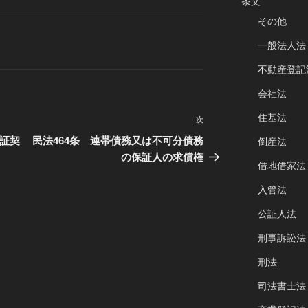
条文
その他
一般法人法
不動産登記
会社法
住基法
次
次
の
保証契
民法464条 連帯債務又は不可分債務
倒産法
投
の保証人の求償権
借地借家法
稿
入管法
公証人法
刑事訴訟法
刑法
司法書士法