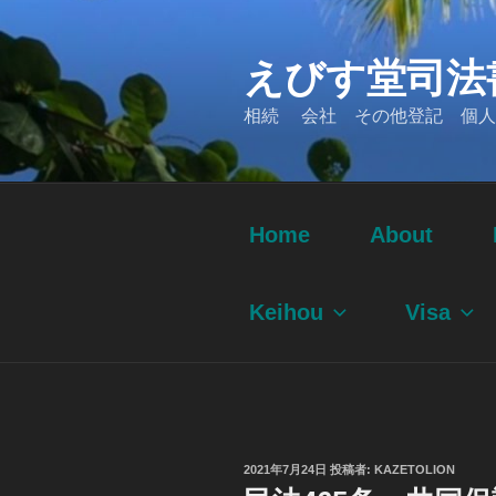
コ
ン
えびす堂司法
テ
ン
相続 会社 その他登記 個人
ツ
へ
ス
キ
ッ
Home
About
プ
Keihou
Visa
投
2021年7月24日
投稿者:
KAZETOLION
稿