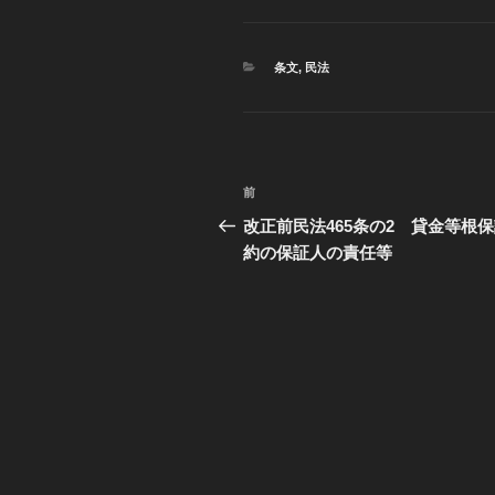
カ
条文
,
民法
テ
ゴ
リ
ー
投
前
過
稿
去
改正前民法465条の2 貸金等根
の
約の保証人の責任等
ナ
投
ビ
稿
ゲ
ー
シ
ョ