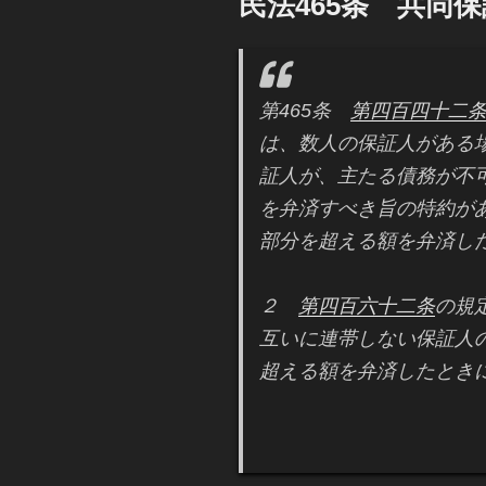
民法465条 共同
日:
第465条
第四百四十二
は、数人の保証人がある
証人が、主たる債務が不
を弁済すべき旨の特約が
部分を超える額を弁済し
２
第四百六十二条
の規
互いに連帯しない保証人
超える額を弁済したとき