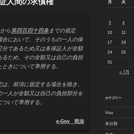
保証人間の求償権
月
火
3
4
条
から
第四百四十四条
までの規定
10
11
場合において、そのうちの一人の保
17
18
可分であるため又は各保証人が全額
24
25
あるため、その全額又は自己の負担
31
たときについて準用する。
« 7月
定は、前項に規定する場合を除き、
の一人が全額又は自己の負担部分を
カテゴリー
について準用する。
Visa
e-Gov 民法
未分類