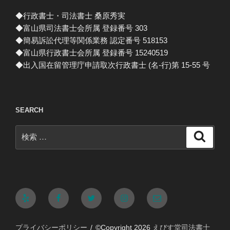
◆行政書士・司法書士 桑原秀実
◆富山県司法書士会所属 登録番号 303
◆簡易訴訟代理等関係業務 認定番号 518153
◆富山県行政書士会所属 登録番号 15240519
◆出入国在留管理庁申請取次行政書士 (名-行)第 15-55 号
SEARCH
検
検
索
索:
Yelp
Facebook
Twitter
Instagram
メ
ー
プライバシーポリシー
©Copyright 2026
えびす堂司法書士
ル