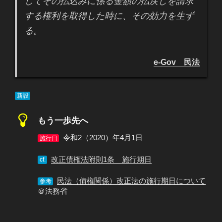
してその払込みに係る金額の払戻しを請求
する権利を取得した時に、その効力を生ず
る。
e-Gov 民法
新設
もう一歩先へ
令和2（2020）年4月1日
施行日
改正債権法附則1条 施行期日
cf.
民法（債権関係）改正法の施行期日について
参考
＠法務省