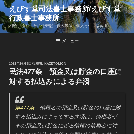
コ
えびす堂司法書士事務所/えびす堂
ン
行政書士事務所
テ
ン
相続 会社 その他登記 個人破産 個人再生 @富山
ツ
へ
メニュー
ス
キ
ッ
投
2021年10月9日
投稿者:
KAZETOLION
プ
稿
民法477条 預金又は貯金の口座に
日:
対する払込みによる弁済
第477条
債権者の預金又は貯金の口座に対
する払込みによってする弁済は、債権者が
その預金又は貯金に係る債権の債務者に対