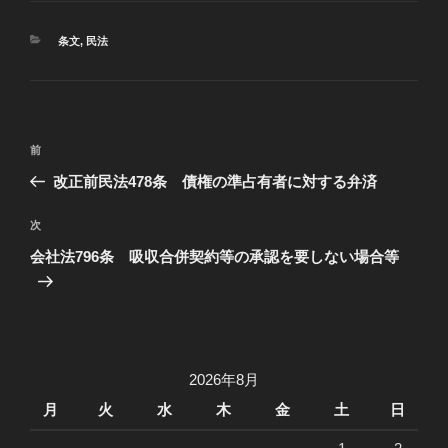
カ
条文
,
民法
テ
ゴ
リ
ー
投
過
前
稿
去
改正前民法478条 債権の準占有者に対する弁済
ナ
の
ビ
投
次
次
稿
ゲ
の
会社法796条 吸収合併契約等の承認を要しない場合等
投
ー
稿
シ
ョ
ン
2026年8月
月
火
水
木
金
土
日