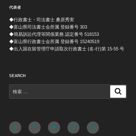
代表者
◆行政書士・司法書士 桑原秀実
◆富山県司法書士会所属 登録番号 303
◆簡易訴訟代理等関係業務 認定番号 518153
◆富山県行政書士会所属 登録番号 15240519
◆出入国在留管理庁申請取次行政書士 (名-行)第 15-55 号
SEARCH
検
検
索
索:
Yelp
Facebook
Twitter
Instagram
メ