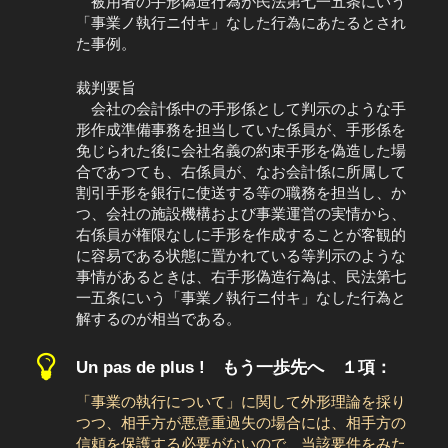
被用者の手形偽造行為が民法第七一五条にいう
「事業ノ執行ニ付キ」なした行為にあたるとされ
た事例。
裁判要旨
会社の会計係中の手形係として判示のような手
形作成準備事務を担当していた係員が、手形係を
免じられた後に会社名義の約束手形を偽造した場
合であつても、右係員が、なお会計係に所属して
割引手形を銀行に使送する等の職務を担当し、か
つ、会社の施設機構および事業運営の実情から、
右係員が権限なしに手形を作成することが客観的
に容易である状態に置かれている等判示のような
事情があるときは、右手形偽造行為は、民法第七
一五条にいう「事業ノ執行ニ付キ」なした行為と
解するのが相当である。
Un pas de plus ! もう一歩先へ １項：
「事業の執行について」に関して外形理論を採り
つつ、相手方が悪意重過失の場合には、相手方の
信頼を保護する必要がないので、当該要件をみた