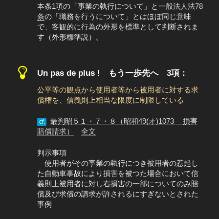
本条1項の「事業の執行について」と
一般法人法78
条
の「職務を行うについて」とはほぼ同じ意味
で、客観的に行為の外形を標準として判断されま
す（外形標準説）。
Un pas de plus ! もう一歩先へ 3項：
公平等の観点から使用者等から被用者に対する求
償権を、信義則上相当な限度に制限している
最判昭５１・７・８（昭和49(オ)1073 損害
cf.
賠償請求）
全文
判示事項
使用者がその事業の執行につき被用者の惹起し
た自動車事故により損害を被つた場合において信
義則上被用者に対し右損害の一部についてのみ賠
償及び求償の請求が許されるにすぎないとされた
事例