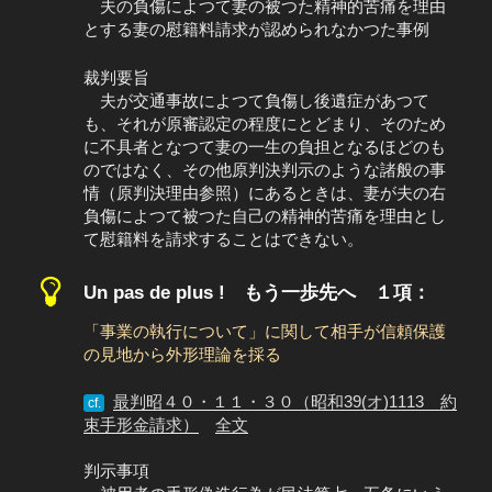
夫の負傷によつて妻の被つた精神的苦痛を理由
とする妻の慰籍料請求が認められなかつた事例
裁判要旨
夫が交通事故によつて負傷し後遺症があつて
も、それが原審認定の程度にとどまり、そのため
に不具者となつて妻の一生の負担となるほどのも
のではなく、その他原判決判示のような諸般の事
情（原判決理由参照）にあるときは、妻が夫の右
負傷によつて被つた自己の精神的苦痛を理由とし
て慰籍料を請求することはできない。
Un pas de plus ! もう一歩先へ １項：
「事業の執行について」に関して相手が信頼保護
の見地から外形理論を採る
最判昭４０・１１・３０（昭和39(オ)1113 約
cf.
束手形金請求）
全文
判示事項