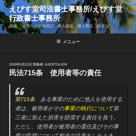
コ
えびす堂司法書士事務所/えびす堂
ン
行政書士事務所
テ
ン
相続 会社 その他登記 個人破産 個人再生 @富山
ツ
へ
メニュー
ス
キ
ッ
投
2020年5月21日
投稿者:
KAZETOLION
プ
稿
民法715条 使用者等の責任
日:
第715条
ある事業のために他人を使用する
者は、被用者がその
事業の執行について
第
三者に加えた損害を賠償する責任を負う。
ただし、使用者が被用者の選任及びその事
業の監督について相当の注意をしたとき、