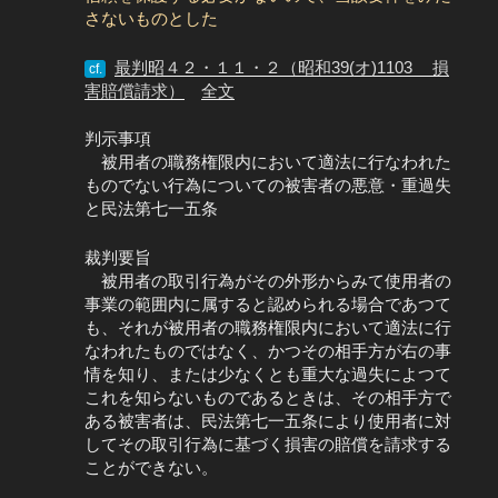
さないものとした
最判昭４２・１１・２（昭和39(オ)1103 損
cf.
害賠償請求）
全文
判示事項
被用者の職務権限内において適法に行なわれた
ものでない行為についての被害者の悪意・重過失
と民法第七一五条
裁判要旨
被用者の取引行為がその外形からみて使用者の
事業の範囲内に属すると認められる場合であつて
も、それが被用者の職務権限内において適法に行
なわれたものではなく、かつその相手方が右の事
情を知り、または少なくとも重大な過失によつて
これを知らないものであるときは、その相手方で
ある被害者は、民法第七一五条により使用者に対
してその取引行為に基づく損害の賠償を請求する
ことができない。