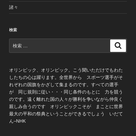
諸々
検索
検
検
索
索:
オリンピック、オリンピック。こう聞いただけでもわた
したちの心は躍ります。全世界から スポーツ選手がそ
れぞれの国旗をかざして集まるのです。すべての選手
が 同じ規則に従い・・・同じ条件のもとに 力を競う
のです。遠く離れた国の人々が勝利を争いながら仲良く
親しみ合うのです オリンピックこそが まことに世界
最大の平和の祭典ということができるでしょう いだて
ん–NHK