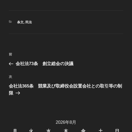
カ
条文
,
民法
テ
ゴ
リ
ー
投
過
前
稿
去
会社法73条 創立総会の決議
ナ
の
ビ
投
次
次
稿
ゲ
の
会社法365条 競業及び取締役会設置会社との取引等の制
投
ー
限
稿
シ
ョ
ン
2026年8月
月
火
水
木
金
土
日