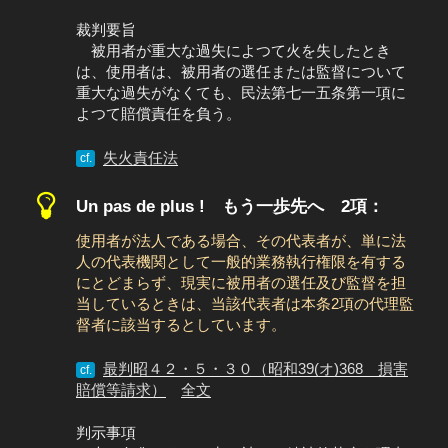
裁判要旨
被用者が重大な過失によつて火を失したとき
は、使用者は、被用者の選任または監督について
重大な過失がなくても、民法第七一五条第一項に
よつて賠償責任を負う。
失火責任法
cf.
Un pas de plus ! もう一歩先へ 2項：
使用者が法人である場合、その代表者が、単に法
人の代表機関として一般的業務執行権限を有する
にとどまらず、現実に被用者の選任及び監督を担
当しているときは、当該代表者は本条2項の代理監
督者に該当するとしています。
最判昭４２・５・３０（昭和39(オ)368 損害
cf.
賠償等請求）
全文
判示事項