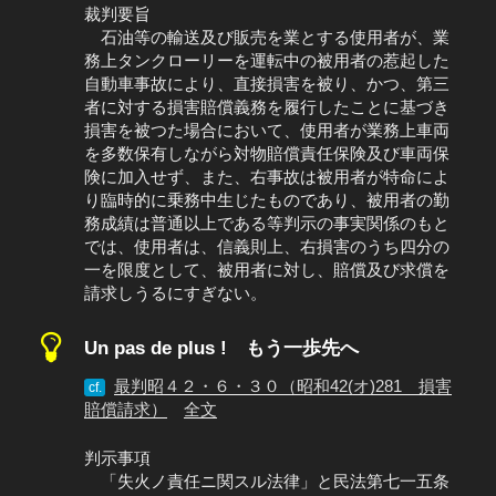
裁判要旨
石油等の輸送及び販売を業とする使用者が、業
務上タンクローリーを運転中の被用者の惹起した
自動車事故により、直接損害を被り、かつ、第三
者に対する損害賠償義務を履行したことに基づき
損害を被つた場合において、使用者が業務上車両
を多数保有しながら対物賠償責任保険及び車両保
険に加入せず、また、右事故は被用者が特命によ
り臨時的に乗務中生じたものであり、被用者の勤
務成績は普通以上である等判示の事実関係のもと
では、使用者は、信義則上、右損害のうち四分の
一を限度として、被用者に対し、賠償及び求償を
請求しうるにすぎない。
Un pas de plus ! もう一歩先へ
最判昭４２・６・３０（昭和42(オ)281 損害
cf.
賠償請求）
全文
判示事項
「失火ノ責任ニ関スル法律」と民法第七一五条