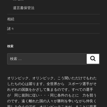
遺言書保管法
相続
諸々
検索
検
検
索
索:
オリンピック、オリンピック。こう聞いただけでもわた
したちの心は躍ります。全世界から スポーツ選手がそ
れぞれの国旗をかざして集まるのです。すべての選手
が 同じ規則に従い・・・同じ条件のもとに 力を競う
のです。遠く離れた国の人々が勝利を争いながら仲良く
親しみ合うのです オリンピックこそが まことに世界