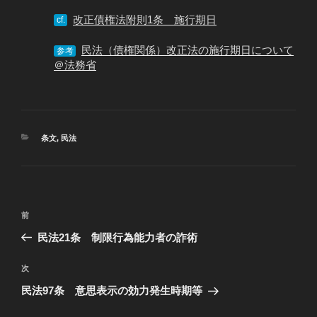
改正債権法附則1条 施行期日
cf.
民法（債権関係）改正法の施行期日について
参考
＠法務省
カ
条文
,
民法
テ
ゴ
リ
ー
投
過
前
稿
去
民法21条 制限行為能力者の詐術
ナ
の
ビ
投
次
次
稿
ゲ
の
民法97条 意思表示の効力発生時期等
投
ー