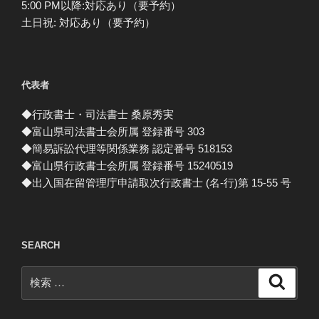
5:00 PM以降:対応あり（要予約）
土日祝: 対応あり（要予約）
代表者
◆行政書士・司法書士 桑原秀実
◆富山県司法書士会所属 登録番号 303
◆簡易訴訟代理等関係業務 認定番号 518153
◆富山県行政書士会所属 登録番号 15240519
◆出入国在留管理庁申請取次行政書士 (名-行)第 15-55 号
SEARCH
検
検
索
索: