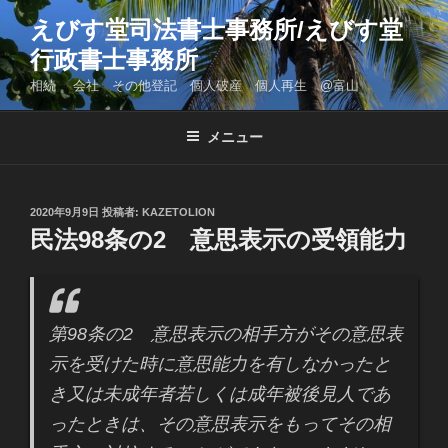
コ
えびす堂司法書士事務所/えびす堂
ン
行政書士事務所
テ
ン
相続 会社 その他登記 個人破産 個人再生 @富山
ツ
へ
メニュー
ス
キ
ッ
投
2020年9月9日
投稿者:
KAZETOLION
プ
稿
民法98条の2 意思表示の受領能力
日:
第98条の2 意思表示の相手方がその意思表
示を受けた時に意思能力を有しなかったと
き又は未成年者若しくは成年被後見人であ
ったときは、その意思表示をもってその相