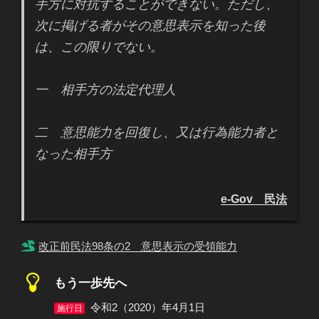
手方に対抗することができない。ただし、
次に掲げる者がその意思表示を知った後
は、この限りでない。
一 相手方の法定代理人
二 意思能力を回復し、又は行為能力者と
なった相手方
e-Gov 民法
改正前民法98条の2 意思表示の受領能力
もう一歩先へ
令和2（2020）年4月1日
施行日