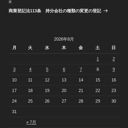
ビ
投
次
次
稿
ゲ
の
商業登記法113条 持分会社の種類の変更の登記
投
ー
稿
シ
ョ
2026年8月
ン
月
火
水
木
金
土
日
1
2
3
4
5
6
7
8
9
10
11
12
13
14
15
16
17
18
19
20
21
22
23
24
25
26
27
28
29
30
31
« 7月