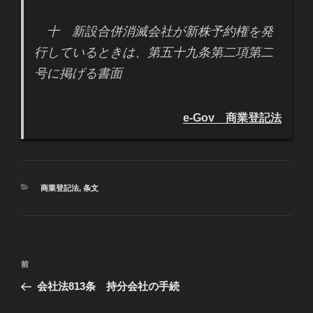
十 新設合併消滅会社が新株予約権を発
行しているときは、第五十九条第二項第二
号に掲げる書面
e-Gov 商業登記法
カ
商業登記法
,
条文
テ
ゴ
リ
ー
投
過
前
稿
去
会社法813条 持分会社の手続
ナ
の