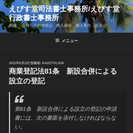
コ
えびす堂司法書士事務所/えびす堂
ン
行政書士事務所
テ
ン
相続 会社 その他登記 個人破産 個人再生 @富山
ツ
へ
メニュー
ス
キ
ッ
投
2021年5月2日
投稿者:
KAZETOLION
プ
稿
商業登記法81条 新設合併による
日:
設立の登記
第81条 新設合併による設立の登記の申請
書には、次の書面を添付しなければならな
い。