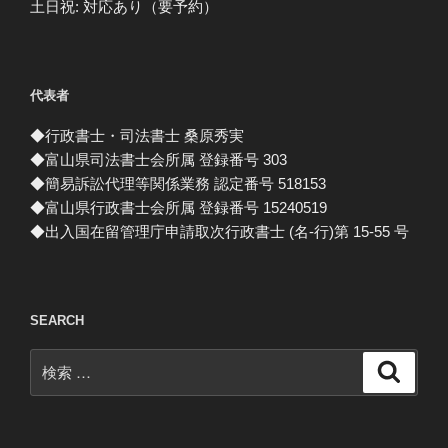
土日祝: 対応あり（要予約）
代表者
◆行政書士・司法書士 桑原秀実
◆富山県司法書士会所属 登録番号 303
◆簡易訴訟代理等関係業務 認定番号 518153
◆富山県行政書士会所属 登録番号 15240519
◆出入国在留管理庁申請取次行政書士 (名-行)第 15-55 号
SEARCH
検
検
索
索: