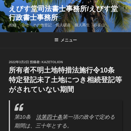
コ
えびす堂司法書士事務所/えびす堂
ン
行政書士事務所
テ
ン
相続 会社 その他登記 個人破産 個人再生 @富山
ツ
へ
メニュー
ス
キ
ッ
投
2022年3月2日
投稿者:
KAZETOLION
プ
稿
所有者不明土地特措法施行令10条
日:
特定登記未了土地につき相続登記等
がされていない期間
第10条
法第四十条
第一項の政令で定める
期間は、三十年とする。