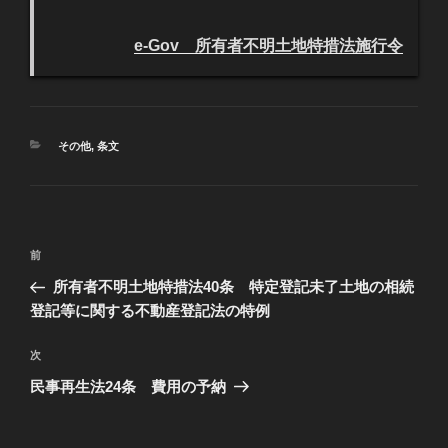
e-Gov 所有者不明土地特措法施行令
カ
その他
,
条文
テ
ゴ
リ
ー
投
過
前
稿
去
所有者不明土地特措法40条 特定登記未了土地の相続
ナ
の
登記等に関する不動産登記法の特例
ビ
投
稿
ゲ
次
次
の
ー
民事再生法24条 費用の予納
投
シ
稿
ョ