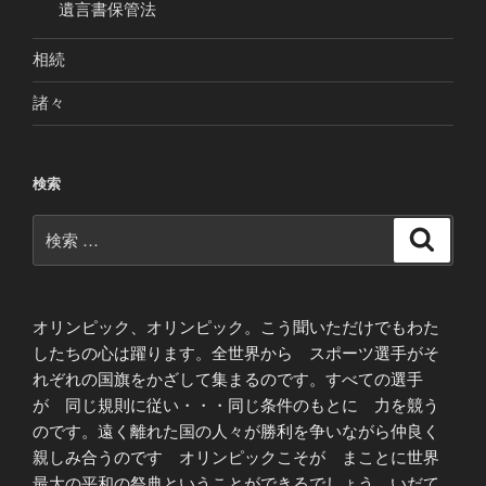
遺言書保管法
相続
諸々
検索
検
検
索
索:
オリンピック、オリンピック。こう聞いただけでもわた
したちの心は躍ります。全世界から スポーツ選手がそ
れぞれの国旗をかざして集まるのです。すべての選手
が 同じ規則に従い・・・同じ条件のもとに 力を競う
のです。遠く離れた国の人々が勝利を争いながら仲良く
親しみ合うのです オリンピックこそが まことに世界
最大の平和の祭典ということができるでしょう いだて