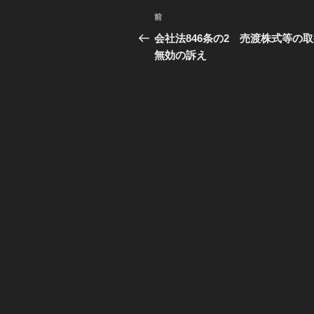
投
前
過
稿
去
会社法846条の2 売渡株式等の
の
無効の訴え
ナ
投
ビ
稿
ゲ
ー
シ
ョ
ン