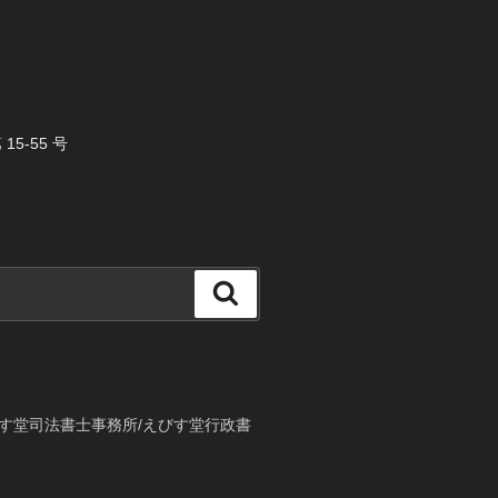
5-55 号
検
索
す堂司法書士事務所/えびす堂行政書