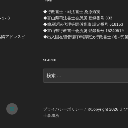
代表者
◆行政書士・司法書士 桑原秀実
-１-３
◆富山県司法書士会所属 登録番号 303
◆簡易訴訟代理等関係業務 認定番号 518153
◆富山県行政書士会所属 登録番号 15240519
店隣アドレスビ
◆出入国在留管理庁申請取次行政書士 (名-行)第 1
SEARCH
検
索:
tagram
メ
プライバシーポリシー
©Copyright 2026
えび
士事務所
ー
ル