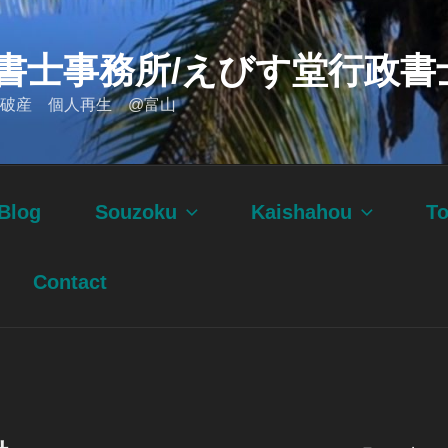
書士事務所/えびす堂行政書
破産 個人再生 @富山
Blog
Souzoku
Kaishahou
T
Contact