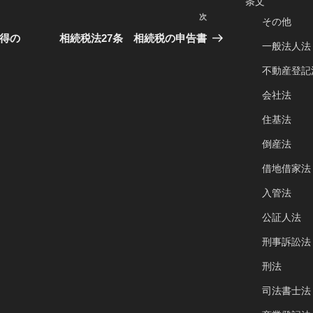
条文
次
次
その他
の
取得の
相続税法27条 相続税の申告書
一般法人法
投
稿
不動産登記
会社法
住基法
倒産法
借地借家法
入管法
公証人法
刑事訴訟法
刑法
司法書士法