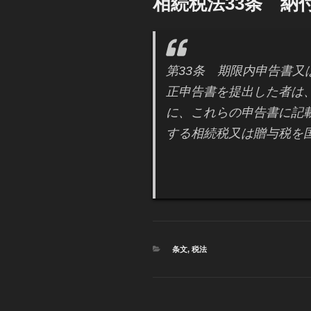
相続税法33条 納
日:
第33条 期限内申告書
正申告書を提出した者は
に、これらの申告書に記
する相続税又は贈与税を
カ
条文
,
税法
テ
ゴ
リ
ー