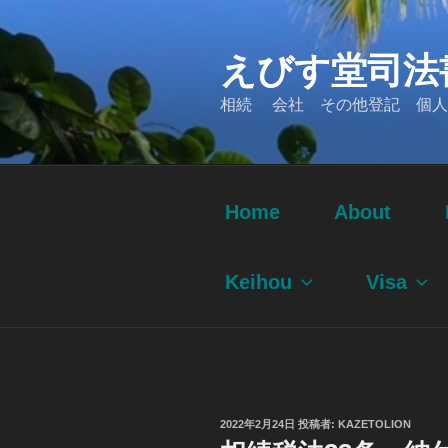
コ
ン
えびす堂司法
テ
ン
相続 会社 その他登記 個人
ツ
へ
ス
キ
ッ
Home
About
プ
Keihou
Visa
投
2022年2月24日
投稿者:
KAZETOLION
稿