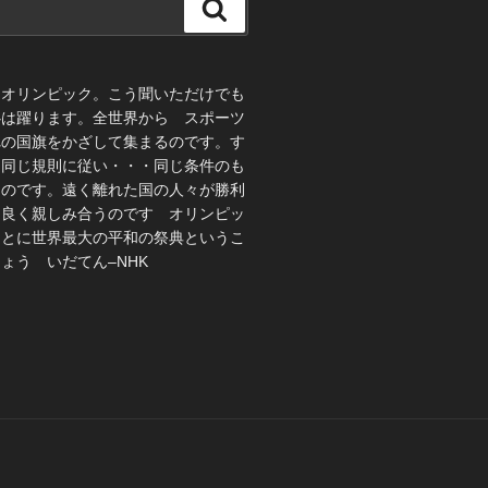
検
索
、オリンピック。こう聞いただけでも
心は躍ります。全世界から スポーツ
れの国旗をかざして集まるのです。す
 同じ規則に従い・・・同じ条件のも
うのです。遠く離れた国の人々が勝利
仲良く親しみ合うのです オリンピッ
ことに世界最大の平和の祭典というこ
ょう いだてん–NHK