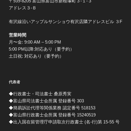
〒939-8205 富山県富山市新根塚町３-１-３
アドレス３-Ｂ
有沢線沿いアップルサンショウ有沢店隣アドレスビル ３F
営業時間
月〜金: 9:00 AM – 5:00 PM
5:00 PM以降:対応あり（要予約）
土日祝: 対応あり（要予約）
代表者
◆行政書士・司法書士 桑原秀実
◆富山県司法書士会所属 登録番号 303
◆簡易訴訟代理等関係業務 認定番号 518153
◆富山県行政書士会所属 登録番号 15240519
◆出入国在留管理庁申請取次行政書士 (名-行)第 15-55 号