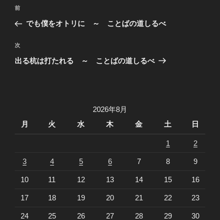
投
過
前
稿
去
でも僕をオトリに ～ ことばの道しるべ
ナ
の
ビ
投
次
次
稿
ゲ
の
出る杭は打たれる ～ ことばの道しるべ
投
ー
稿
シ
ョ
2026年8月
ン
月
火
水
木
金
土
日
1
2
3
4
5
6
7
8
9
10
11
12
13
14
15
16
17
18
19
20
21
22
23
24
25
26
27
28
29
30