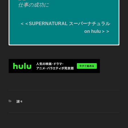
仕事の成功に
＜＜SUPERNATURAL スーパーナチュラル
on hulu＞＞
– ANOTHER ONE BITES THE DUST.
＜＜SUPERNATURAL スーパーナチュラル on
hulu＞＞
カ
諸々
テ
ゴ
リ
ー