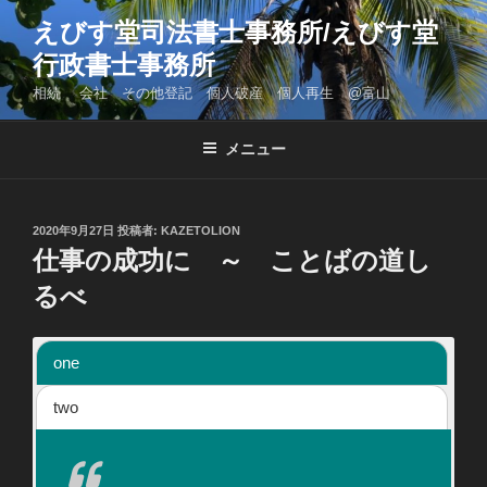
コ
えびす堂司法書士事務所/えびす堂
ン
行政書士事務所
テ
ン
相続 会社 その他登記 個人破産 個人再生 @富山
ツ
へ
メニュー
ス
キ
ッ
投
2020年9月27日
投稿者:
KAZETOLION
プ
稿
仕事の成功に ～ ことばの道し
日:
るべ
one
two