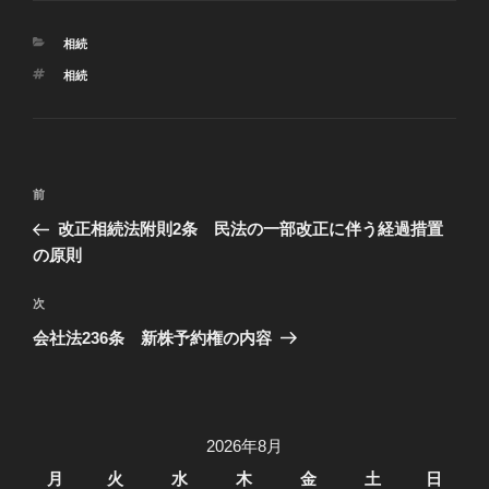
カ
相続
テ
タ
相続
ゴ
グ
リ
ー
投
過
前
稿
去
改正相続法附則2条 民法の一部改正に伴う経過措置
ナ
の
の原則
ビ
投
稿
ゲ
次
次
の
ー
会社法236条 新株予約権の内容
投
シ
稿
ョ
ン
2026年8月
月
火
水
木
金
土
日