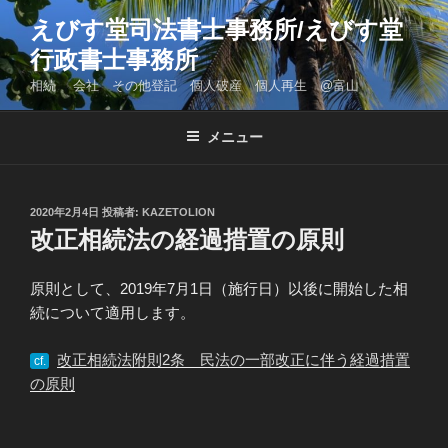
コ
えびす堂司法書士事務所/えびす堂
ン
行政書士事務所
テ
ン
相続 会社 その他登記 個人破産 個人再生 @富山
ツ
へ
メニュー
ス
キ
ッ
投
2020年2月4日
投稿者:
KAZETOLION
プ
稿
改正相続法の経過措置の原則
日:
原則として、2019年7月1日（施行日）以後に開始した相
続について適用します。
改正相続法附則2条 民法の一部改正に伴う経過措置
cf.
の原則