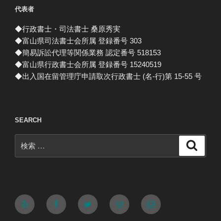
代表者
◆行政書士・司法書士 桑原秀実
◆富山県司法書士会所属 登録番号 303
◆簡易訴訟代理等関係業務 認定番号 518153
◆富山県行政書士会所属 登録番号 15240519
◆出入国在留管理庁申請取次行政書士 (名-行)第 15-55 号
SEARCH
検
検
索
索:
Yelp
Facebook
Twitter
Instagram
メ
ー