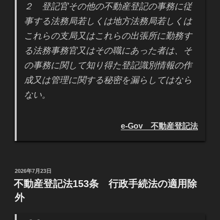
２ 登記官その他の不動産登記の事務に従
事する法務局若しくは地方法務局若しくは
これらの支局又はこれらの出張所に勤務す
る法務事務官又はその職にあった者は、そ
の事務に関して知り得た登記識別情報の作
成又は管理に関する秘密を漏らしてはなら
ない。
e-Gov 不動産登記法
投
2026年7月23日
稿
不動産登記法153条 行政手続法の適用除
日:
外