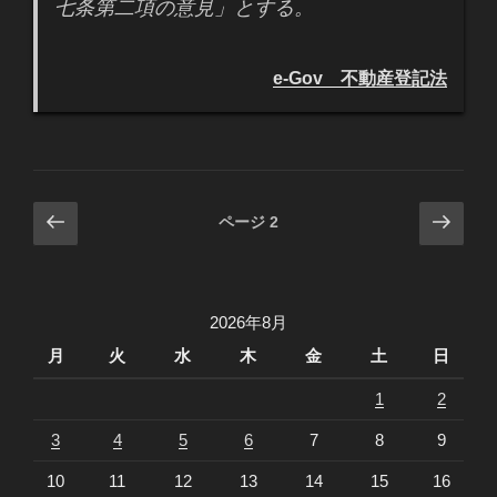
七条第二項の意見」とする。
e-Gov 不動産登記法
投
前
次
ページ
2
の
の
稿
ペ
ペ
ナ
ー
ー
ビ
2026年8月
ジ
ジ
ゲ
月
火
水
木
金
土
日
ー
1
2
シ
ョ
3
4
5
6
7
8
9
ン
10
11
12
13
14
15
16