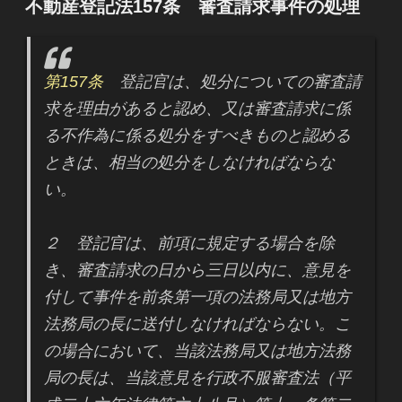
不動産登記法157条 審査請求事件の処理
日:
第157条
登記官は、処分についての審査請
求を理由があると認め、又は審査請求に係
る不作為に係る処分をすべきものと認める
ときは、相当の処分をしなければならな
い。
２ 登記官は、前項に規定する場合を除
き、審査請求の日から三日以内に、意見を
付して事件を前条第一項の法務局又は地方
法務局の長に送付しなければならない。こ
の場合において、当該法務局又は地方法務
局の長は、当該意見を行政不服審査法（平