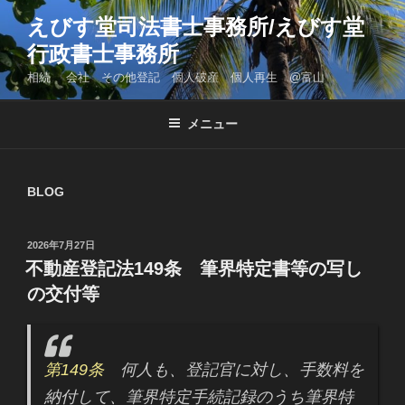
コ
えびす堂司法書士事務所/えびす堂
ン
行政書士事務所
テ
ン
相続 会社 その他登記 個人破産 個人再生 @富山
ツ
へ
メニュー
ス
キ
ッ
BLOG
プ
投
2026年7月27日
稿
不動産登記法149条 筆界特定書等の写し
日:
の交付等
第149条
何人も、登記官に対し、手数料を
納付して、筆界特定手続記録のうち筆界特