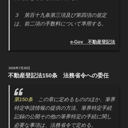
３ 第百十九条第三項及び第四項の規定
は、前二項の手数料について準用する。
e-Gov 不動産登記法
投
2026年7月26日
稿
不動産登記法150条 法務省令への委任
日:
第150条
この章に定めるもののほか、筆界
特定申請情報の提供の方法、筆界特定手続
記録の公開その他の筆界特定の手続に関し
必要な事項は、法務省令で定める。