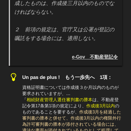
成したものは、作成後三月以内のものでな
ければならない。
２ 前項の規定は、官庁又は公署が登記の
嘱託をする場合には、適用しない。
e-Gov 不動産登記令
Un pas de plus ! もう一歩先へ 1項：
資格証明書については作成後３か月以内のものが
要求されていますが、…
「
相続財産管理人選任審判書の謄本
は、不動産登
記令第17条第1項の規定により、
作成後3月以内
の
ものであることを要するが、
作成後3月を経過した
審判書の謄本と併せて、作成後3月以内の権限外行
為許可審判書の謄本が添付されている場合には、
適法な書面が添付されているものとして処理して