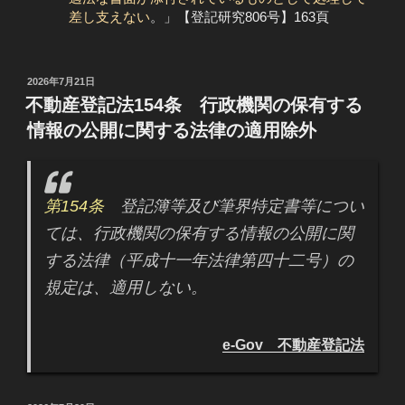
差し支えない
。」【登記研究806号】163頁
投
2026年7月21日
稿
不動産登記法154条 行政機関の保有する
日:
情報の公開に関する法律の適用除外
第154条
登記簿等及び筆界特定書等につい
ては、行政機関の保有する情報の公開に関
する法律（平成十一年法律第四十二号）の
規定は、適用しない。
e-Gov 不動産登記法