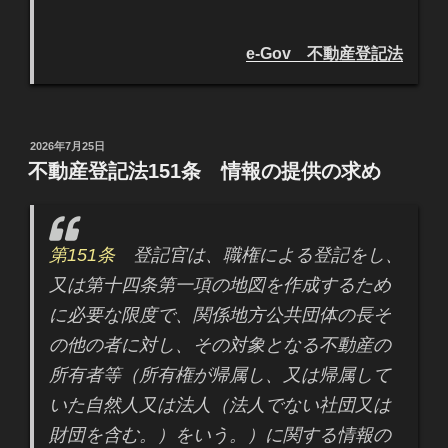
e-Gov 不動産登記法
投
2026年7月25日
稿
不動産登記法151条 情報の提供の求め
日:
第151条
登記官は、職権による登記をし、
又は第十四条第一項の地図を作成するため
に必要な限度で、関係地方公共団体の長そ
の他の者に対し、その対象となる不動産の
所有者等（所有権が帰属し、又は帰属して
いた自然人又は法人（法人でない社団又は
財団を含む。）をいう。）に関する情報の