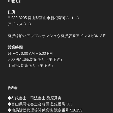
FIND US
住所
〒939-8205 富山県富山市新根塚町３-１-３
アドレス３-Ｂ
有沢線沿いアップルサンショウ有沢店隣アドレスビル ３F
営業時間
月〜金: 9:00 AM – 5:00 PM
5:00 PM以降:対応あり（要予約）
土日祝: 対応あり（要予約）
代表者
◆行政書士・司法書士 桑原秀実
◆富山県司法書士会所属 登録番号 303
◆簡易訴訟代理等関係業務 認定番号 518153