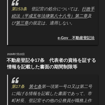
第153条
登記官の処分については、
行政手
続法（平成五年法律第八十八号）第二章
及
び
第三章
の規定は、適用しない。
e-Gov 不動産登記法
投
2026年7月22日
稿
不動産登記令17条 代表者の資格を証する
日:
情報を記載した書面の期間制限等
第17条
第七条
第一項第一号ロ又は第二号
に掲げる情報を記載した書面であって、市
町村長、登記官その他の公務員が職務上作