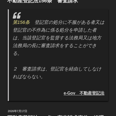
不動産登記法156条 審査請求
日:
第156条
登記官の処分に不服がある者又は
登記官の不作為に係る処分を申請した者
は、当該登記官を監督する法務局又は地方
法務局の長に審査請求をすることができ
る。
２ 審査請求は、登記官を経由してしなけ
ればならない。
e-Gov 不動産登記法
投
2026年7月17日
稿