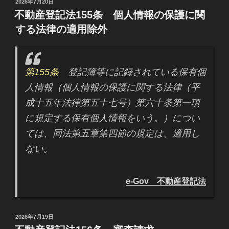
投
2026年7月20日
稿
不動産登記法155条 個人情報の保護に関
日:
する法律の適用除外
第155条
登記簿等に記録されている保有個
人情報（個人情報の保護に関する法律（平
成十五年法律第五十七号）第六十条第一項
に規定する保有個人情報をいう。）につい
ては、同法第五章第四節の規定は、適用し
ない。
e-Gov 不動産登記法
投
2026年7月19日
稿