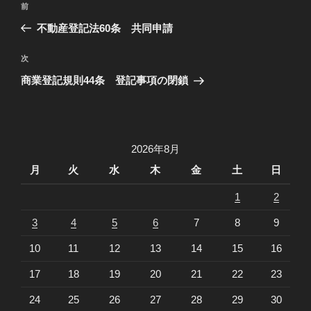
過
前
稿
去
不動産登記法60条 共同申請
ナ
の
ビ
投
次
次
稿
ゲ
の
商業登記規則44条 登記事項の閉鎖
投
ー
稿
シ
ョ
2026年8月
ン
月
火
水
木
金
土
日
1
2
3
4
5
6
7
8
9
10
11
12
13
14
15
16
17
18
19
20
21
22
23
24
25
26
27
28
29
30