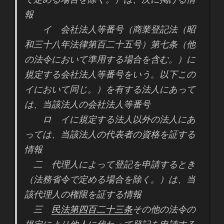
報
イ 会社法人等番号（商業登記法（昭
和三十八年法律第百二十五号）第七条（他
の法令において準用する場合を含む。）に
規定する会社法人等番号をいう。以下この
イにおいて同じ。）を有する法人にあって
は、当該法人の会社法人等番号
ロ イに規定する法人以外の法人にあ
っては、当該法人の代表者の資格を証する
情報
二 代理人によって登記を申請するとき
（法務省令で定める場合を除く。）は、当
該代理人の権限を証する情報
三
民法第四百二十三条
その他の法令の