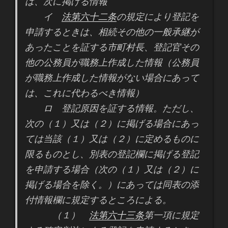
は、次に掲げる情報
イ
法第六十二条
の規定により登記を
申請するときは、相続その他の一般承継が
あったことを証する市町村長、登記官その
他の公務員が職務上作成した情報（公務員
が職務上作成した情報がない場合にあって
は、これに代わるべき情報）
ロ 登記原因を証する情報。ただし、
次の（１）又は（２）に掲げる場合にあっ
ては当該（１）又は（２）に定めるものに
限るものとし、別表の登記欄に掲げる登記
を申請する場合（次の（１）又は（２）に
掲げる場合を除く。）にあっては同表の添
付情報欄に規定するところによる。
（１）
法第六十三条
第一項に規定