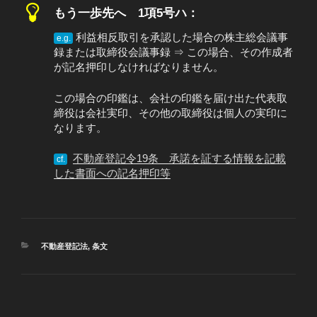
もう一歩先へ 1項5号ハ：
利益相反取引を承認した場合の株主総会議事
e.g.
録または取締役会議事録 ⇒ この場合、その作成者
が記名押印しなければなりません。
この場合の印鑑は、会社の印鑑を届け出た代表取
締役は会社実印、その他の取締役は個人の実印に
なります。
不動産登記令19条 承諾を証する情報を記載
cf.
した書面への記名押印等
カ
不動産登記法
,
条文
テ
ゴ
リ
ー
投