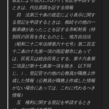
規定により他人に代わって登記を申請する
ときは、代位原因を証する情報
四 法第三十条の規定により表示に関す
る登記を申請するときは、相続その他の一
般承継があったことを証する市町村長（特
別区の区長を含むものとし、地方自治法
（昭和二十二年法律第六十七号）第二百五
十二条の十九第一項の指定都市にあって
は、区長又は総合区長とする。第十六条第
二項及び第十七条第一項を除き、以下同
じ。）、登記官その他の公務員が職務上作
成した情報（公務員が職務上作成した情報
がない場合にあっては、これに代わるべき
情報）
五 権利に関する登記を申請するとき