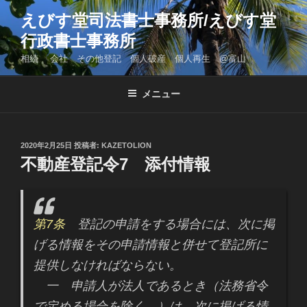
コ
えびす堂司法書士事務所/えびす堂
ン
行政書士事務所
テ
ン
相続 会社 その他登記 個人破産 個人再生 @富山
ツ
へ
メニュー
ス
キ
ッ
投
2020年2月25日
投稿者:
KAZETOLION
プ
稿
不動産登記令7 添付情報
日:
第7条
登記の申請をする場合には、次に掲
げる情報をその申請情報と併せて登記所に
提供しなければならない。
一 申請人が法人であるとき（法務省令
で定める場合を除く。）は、次に掲げる情