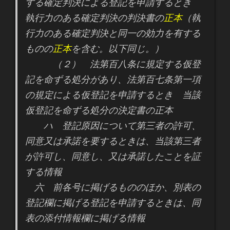
する確定判決による登記を申請するとき
執行力のある確定判決の判決書の
正本
（執
行力のある確定判決と同一の効力を有する
ものの
正本
を含む。以下同じ。）
（２） 法第百八条に規定する仮登
記を命ずる処分があり、法第百七条第一項
の規定による仮登記を申請するとき 当該
仮登記を命ずる処分の決定書の正本
ハ 登記原因について第三者の許可、
同意又は承諾を要するときは、当該第三者
が許可し、同意し、又は承諾したことを証
する情報
六 前各号に掲げるもののほか、別表の
登記欄に掲げる登記を申請するときは、同
表の添付情報欄に掲げる情報