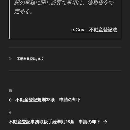
記の事務に関し必要な事項は、法務省令で
定める。
e-Gov 不動産登記法
カ
不動産登記法
,
条文
テ
ゴ
リ
ー
投
過
前
稿
去
不動産登記規則38条 申請の却下
ナ
の
ビ
投
次
次
稿
ゲ
の
不動産登記事務取扱手続準則28条 申請の却下
投
ー