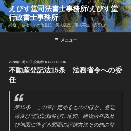
コ
えびす堂司法書士事務所/えびす堂
ン
行政書士事務所
テ
ン
相続 会社 その他登記 個人破産 個人再生 @富山
ツ
へ
メニュー
ス
キ
ッ
投
2020年10月16日
投稿者:
KAZETOLION
プ
稿
不動産登記法15条 法務省令への委
日:
任
第15条 この章に定めるもののほか、登記
簿及び登記記録並びに地図、建物所在図及
び地図に準ずる図面の記録方法その他の登