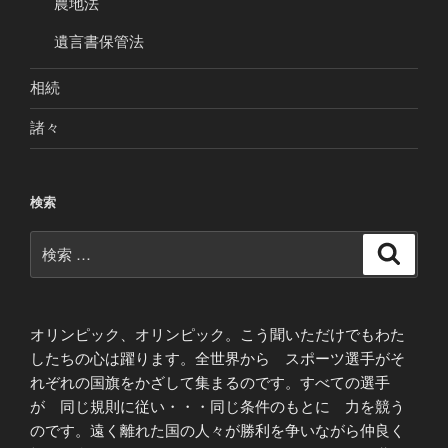
農地法
遺言書保管法
相続
諸々
検索
検
検
索
索:
オリンピック、オリンピック。こう聞いただけでもわた
したちの心は躍ります。全世界から スポーツ選手がそ
れぞれの国旗をかざして集まるのです。すべての選手
が 同じ規則に従い・・・同じ条件のもとに 力を競う
のです。遠く離れた国の人々が勝利を争いながら仲良く