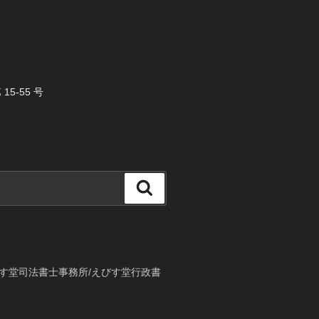
5-55 号
検
索
す堂司法書士事務所/えびす堂行政書