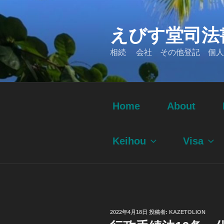
コ
ン
えびす堂司法
テ
ン
相続 会社 その他登記 個人
ツ
へ
ス
キ
ッ
Home
About
プ
Keihou
Visa
投
2022年4月18日
投稿者:
KAZETOLION
稿