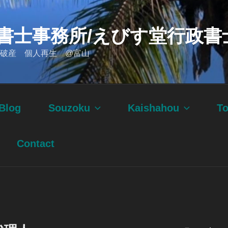
書士事務所/えびす堂行政書
破産 個人再生 @富山
Blog
Souzoku
Kaishahou
T
Contact