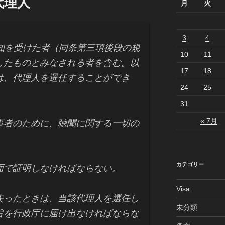
代理人
月
火
3
4
知を受けた者（同条第三項後段の規
10
11
したものとみなされる者を含む。以
17
18
は、代理人を選任することができ
24
25
31
« 7月
事者のために、聴聞に関する一切の
。
カテゴリー
面で証明しなければならない。
Visa
失ったときは、当該代理人を選任し
未分類
旨を行政庁に届け出なければならな