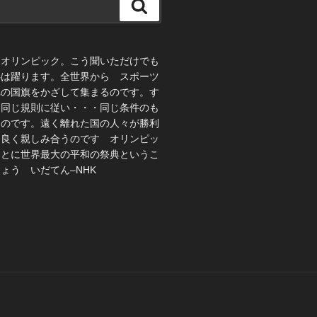
検
索
、オリンピック。こう聞いただけでも
心は躍ります。全世界から スポーツ
れの国旗をかざして集まるのです。す
 同じ規則に従い・・・同じ条件のも
うのです。遠く離れた国の人々が勝利
仲良く親しみ合うのです オリンピッ
ことに世界最大の平和の祭典というこ
ょう いだてん–NHK