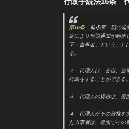
行政手続法16条 
日:
第16条
前条
第一項の通
定により当該通知が到達
下「当事者」という。）
る。
２ 代理人は、各自、当
行為をすることができる
３ 代理人の資格は、書
４ 代理人がその資格を
た当事者は、書面でその