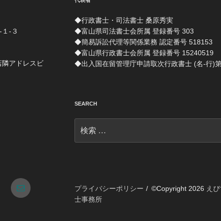
代表者
◆行政書士・司法書士 桑原秀実
-１-３
◆富山県司法書士会所属 登録番号 303
◆簡易訴訟代理等関係業務 認定番号 518153
◆富山県行政書士会所属 登録番号 15240519
店隣アドレスビ
◆出入国在留管理庁申請取次行政書士 (名-行)第 1
SEARCH
検
索:
tagram
メ
プライバシーポリシー
©Copyright 2026
えび
士事務所
ー
ル