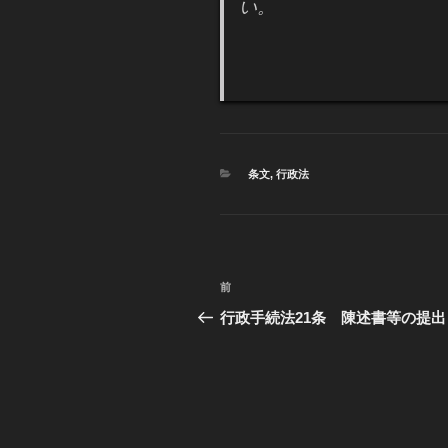
い。
カ
条文
,
行政法
テ
ゴ
リ
ー
投
前
過
稿
去
行政手続法21条 陳述書等の提出
の
ナ
投
ビ
稿
ゲ