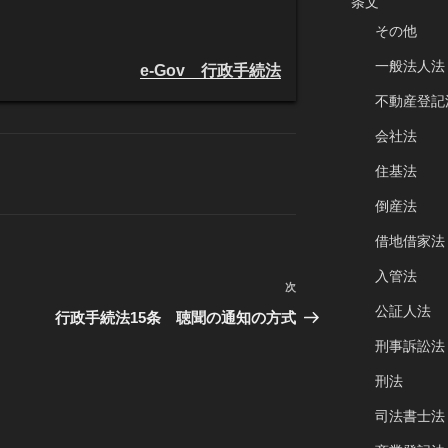
条文
その他
一般法人法
e-Gov 行政手続法
不動産登記
会社法
住基法
倒産法
借地借家法
入管法
次
次
公証人法
の
行政手続法15条 聴聞の通知の方式
投
刑事訴訟法
稿
刑法
司法書士法