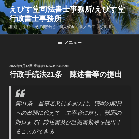
コ
えびす堂司法書士事務所/えびす堂
ン
行政書士事務所
テ
ン
相続 会社 その他登記 個人破産 個人再生 @富山
ツ
へ
メニュー
ス
キ
ッ
投
2022年4月18日
投稿者:
KAZETOLION
プ
稿
行政手続法21条 陳述書等の提出
日:
第21条 当事者又は参加人は、聴聞の期日
への出頭に代えて、主宰者に対し、聴聞の
期日までに陳述書及び証拠書類等を提出す
ることができる。