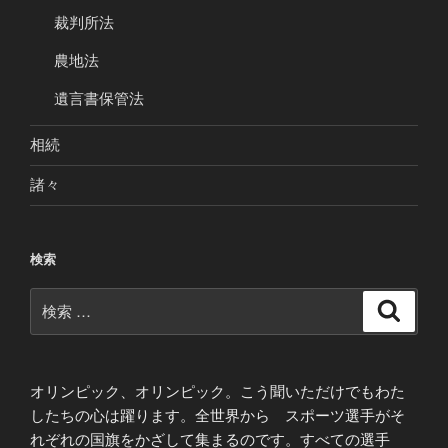
裁判所法
農地法
遺言書保管法
相続
諸々
検索
検
検
索
索:
オリンピック、オリンピック。こう聞いただけでもわた
したちの心は躍ります。全世界から スポーツ選手がそ
れぞれの国旗をかざして集まるのです。すべての選手