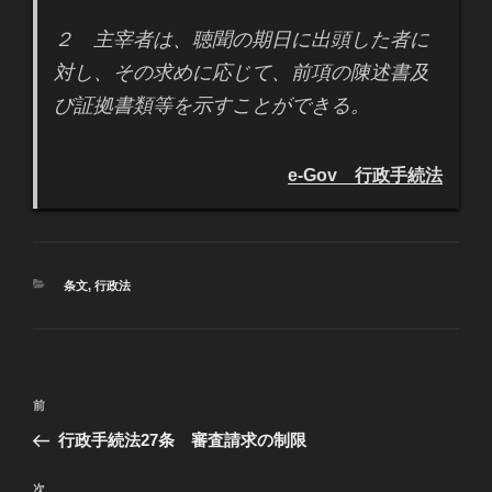
２ 主宰者は、聴聞の期日に出頭した者に
対し、その求めに応じて、前項の陳述書及
び証拠書類等を示すことができる。
e-Gov 行政手続法
カ
条文
,
行政法
テ
ゴ
リ
ー
投
過
前
稿
去
行政手続法27条 審査請求の制限
ナ
の
ビ
投
次
次