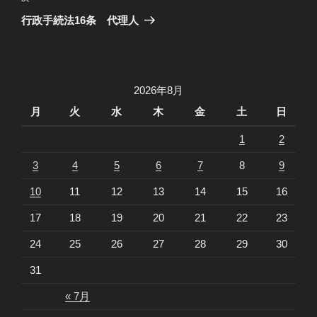
稿
ゲ
の
行政手続法16条 代理人
投
ー
稿
シ
ョ
2026年8月
ン
月
火
水
木
金
土
日
1
2
3
4
5
6
7
8
9
10
11
12
13
14
15
16
17
18
19
20
21
22
23
24
25
26
27
28
29
30
31
« 7月