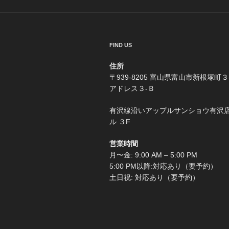
ゲ
ー
シ
FIND US
ョ
住所
ン
〒939-8205 富山県富山市新根塚町３
アドレス３-Ｂ
有沢線沿いアップルサンショウ有沢
ル ３F
営業時間
月〜金: 9:00 AM – 5:00 PM
5:00 PM以降:対応あり（要予約）
土日祝: 対応あり（要予約）