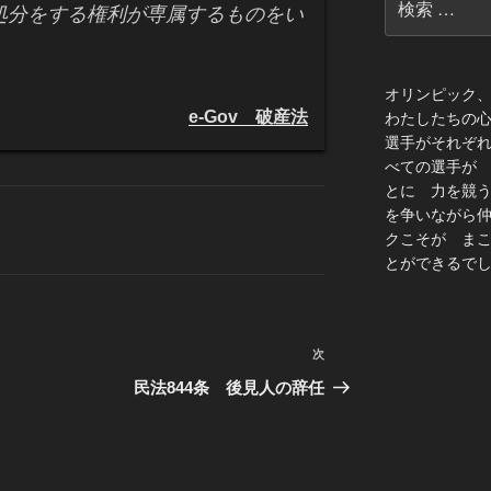
処分をする権利が専属するものをい
索:
オリンピック
e-Gov 破産法
わたしたちの
選手がそれぞ
べての選手が
とに 力を競
を争いながら
クこそが ま
とができるでし
次
次
の
民法844条 後見人の辞任
投
稿