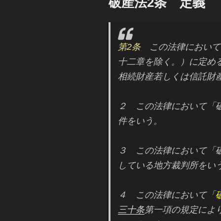
破産法2条 定義
日:
第2条
この法律において
十二章を除く。）に定め
相続財産若しくは信託財
２ この法律において「
件をいう。
３ この法律において「
している地方裁判所をい
４ この法律において「
三十条
第一項の規定によ