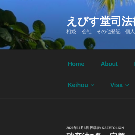
コ
ン
えびす堂司法
テ
ン
相続 会社 その他登記 個人
ツ
へ
ス
キ
ッ
Home
About
プ
Keihou
Visa
投
2021年11月3日
投稿者:
KAZETOLION
稿