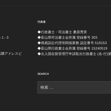
代表者
◆行政書士・司法書士 桑原秀実
-１-３
◆富山県司法書士会所属 登録番号 303
◆簡易訴訟代理等関係業務 認定番号 518153
◆富山県行政書士会所属 登録番号 15240519
店隣アドレスビ
◆出入国在留管理庁申請取次行政書士 (名-行)第 1
SEARCH
検
索: