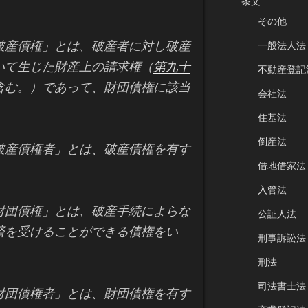
条文
その他
破産債権」とは、破産者に対し破産
一般法人法
いて生じた財産上の請求権（
第九十
不動産登記
含む。）であって、財団債権に該当
会社法
住基法
倒産法
破産債権者」とは、破産債権を有す
借地借家法
入管法
財団債権」とは、破産手続によらな
公証人法
済を受けることができる債権をい
刑事訴訟法
刑法
司法書士法
財団債権者」とは、財団債権を有す