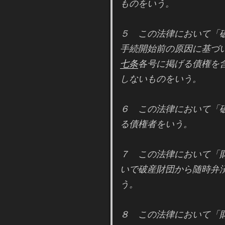
ものをいう。
５ この法律において「
手続開始前の原因に基づ
七条
各号に掲げる債権を
しないものをいう。
６ この法律において「
る債権者をいう。
７ この法律において「
いで破産財団から随時弁
う。
８ この法律において「