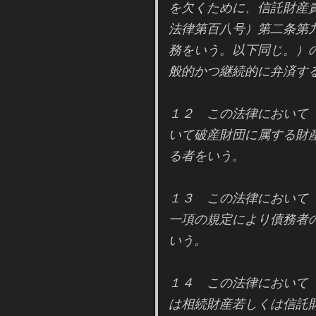
を欠くために、信託財産
法律第百八号）第二条第
務をいう。以下同じ。）
般的かつ継続的に弁済す
１２ この法律において
いて破産財団に属する財
る者をいう。
１３ この法律において
一項の規定により債務者
いう。
１４ この法律において
は相続財産若しくは信託