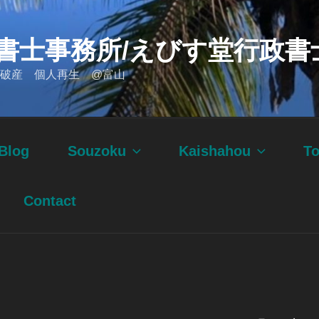
書士事務所/えびす堂行政書
破産 個人再生 @富山
Blog
Souzoku
Kaishahou
T
Contact