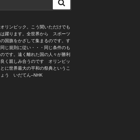
検
索
、オリンピック。こう聞いただけでも
心は躍ります。全世界から スポーツ
れの国旗をかざして集まるのです。す
 同じ規則に従い・・・同じ条件のも
うのです。遠く離れた国の人々が勝利
仲良く親しみ合うのです オリンピッ
ことに世界最大の平和の祭典というこ
ょう いだてん–NHK