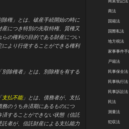
商業登記法
商法
別除権」とは、破産手続開始の時に
国籍法
財産につき特別の先取特権、質権又
国際私法
れらの権利の目的である財産につい
地方税法
定により行使することができる権利
家事事件手
戸籍法
「別除権者」とは、別除権を有する
民事保全法
民事執行法
民事訴訟法
「
支払不能
」とは、債務者が、支払
民法
債務のうち弁済期にあるものにつ
測量法
弁済することができない状態（信託
犯収法
受託者が、信託財産による支払能力