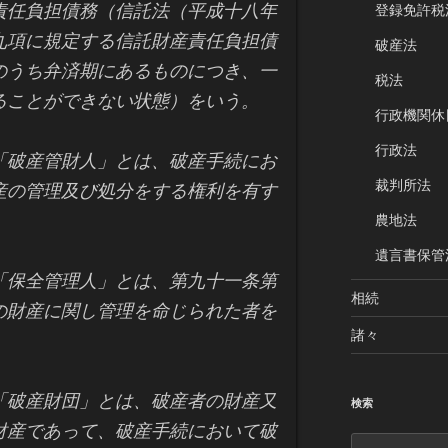
責任負担債務（信託法（平成十八年
登録免許税
九項に規定する信託財産責任負担債
破産法
のうち弁済期にあるものにつき、一
税法
ることができない状態）をいう。
行政機関休
行政法
「破産管財人」とは、破産手続にお
裁判所法
産の管理及び処分をする権利を有す
農地法
遺言書保管
「保全管理人」とは、第九十一条第
相続
の財産に関し管理を命じられた者を
諸々
「破産財団」とは、破産者の財産又
検索
財産であって、破産手続において破
検