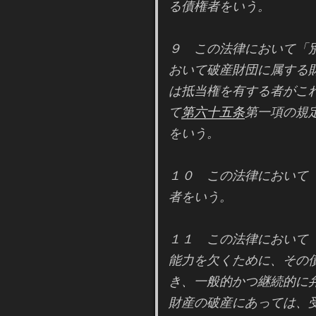
る債権者をいう。
９ この法律において「
おいて破産財団に属する
は抵当権を有する者がこ
て
第六十五条
第一項の規
をいう。
１０ この法律において
者をいう。
１１ この法律において
能力を欠くために、その
き、一般的かつ継続的に
財産の破産にあっては、