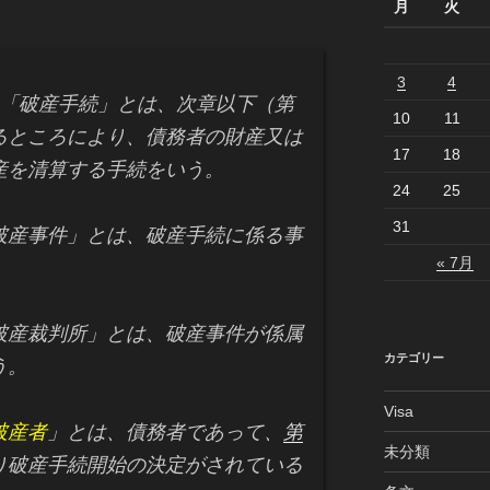
月
火
3
4
「破産手続」とは、次章以下（第
10
11
るところにより、債務者の財産又は
17
18
産を清算する手続をいう。
24
25
31
破産事件」とは、破産手続に係る事
« 7月
破産裁判所」とは、破産事件が係属
カテゴリー
う。
Visa
破産者
」とは、債務者であって、
第
未分類
り破産手続開始の決定がされている