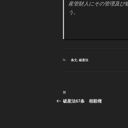
産管財人にその管理及び
う。
カ
条文
,
破産法
テ
ゴ
リ
ー
投
前
過
稿
去
破産法67条 相殺権
の
ナ
投
ビ
稿