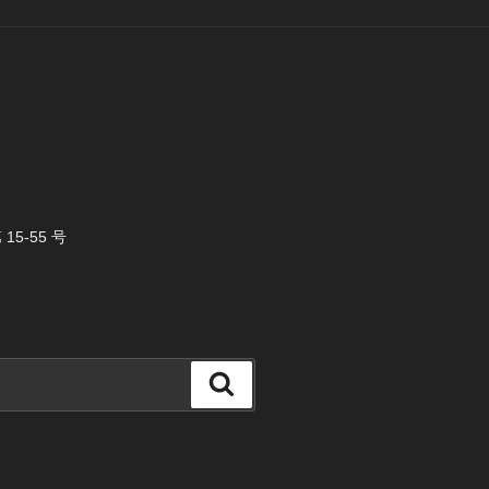
5-55 号
検
索