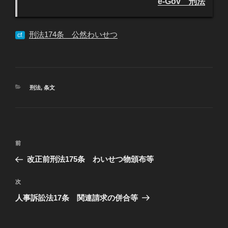
e-Gov 刑法
刑法174条 公然わいせつ
cf.
カ
刑法
,
条文
テ
ゴ
リ
ー
投
過
前
稿
去
改正前刑法175条 わいせつ物頒布等
ナ
の
ビ
投
次
次
稿
ゲ
の
人事訴訟法17条 関連請求の併合等
投
ー
稿
シ