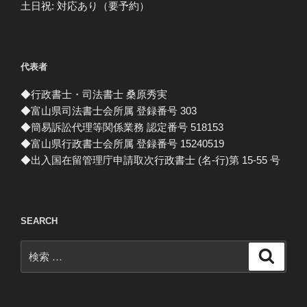
土日祝: 対応あり（要予約）
代表者
◆行政書士・司法書士 桑原秀実
◆富山県司法書士会所属 登録番号 303
◆簡易訴訟代理等関係業務 認定番号 518153
◆富山県行政書士会所属 登録番号 15240519
◆出入国在留管理庁申請取次行政書士 (名-行)第 15-55 号
SEARCH
検
検
索
索: