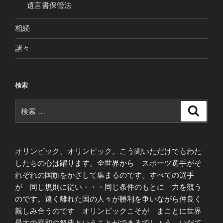
遺言書保管法
相続
諸々
検索
検
検
索
索:
オリンピック、オリンピック。こう聞いただけでもわた
したちの心は躍ります。全世界から スポーツ選手がそ
れぞれの国旗をかざして集まるのです。すべての選手
が 同じ規則に従い・・・同じ条件のもとに 力を競う
のです。遠く離れた国の人々が勝利を争いながら仲良く
親しみ合うのです オリンピックこそが まことに世界
最大の平和の祭典ということができるでしょう いだて