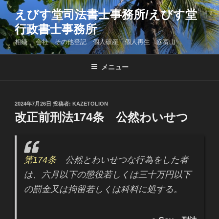
コ
えびす堂司法書士事務所/えびす堂
ン
行政書士事務所
テ
ン
相続 会社 その他登記 個人破産 個人再生 @富山
ツ
へ
メニュー
ス
キ
ッ
投
2024年7月26日
投稿者:
KAZETOLION
プ
稿
改正前刑法174条 公然わいせつ
日:
第174条
公然とわいせつな行為をした者
は、六月以下の懲役若しくは三十万円以下
の罰金又は拘留若しくは科料に処する。