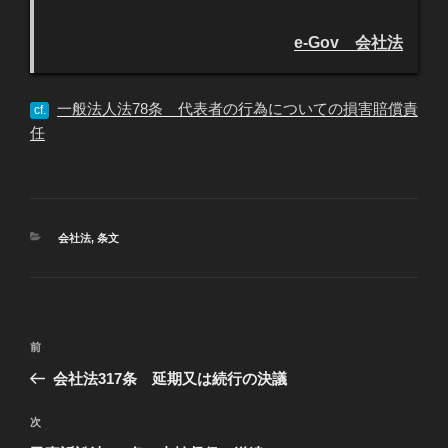
e-Gov 会社法
一般法人法78条 代表者の行為についての損害賠償責
cf.
任
カ
会社法
,
条文
テ
ゴ
リ
ー
投
過
前
稿
去
会社法317条 延期又は続行の決議
ナ
の
ビ
投
次
次
稿