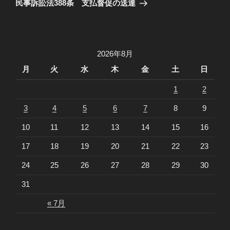
ゲ
の
民事訴訟法388条 支払督促の送達
投
ー
稿
シ
ョ
2026年8月
ン
月
火
水
木
金
土
日
1
2
3
4
5
6
7
8
9
10
11
12
13
14
15
16
17
18
19
20
21
22
23
24
25
26
27
28
29
30
31
« 7月