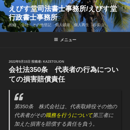
コ
えびす堂司法書士事務所/えびす堂
ン
行政書士事務所
テ
ン
相続 会社 その他登記 個人破産 個人再生 @富山
ツ
へ
メニュー
ス
キ
ッ
投
2022年9月15日
投稿者:
KAZETOLION
プ
稿
会社法350条 代表者の行為につい
日:
ての損害賠償責任
第350条 株式会社は、代表取締役その他の
代表者がその
職務を行うについて
第三者に
加えた損害を賠償する責任を負う。