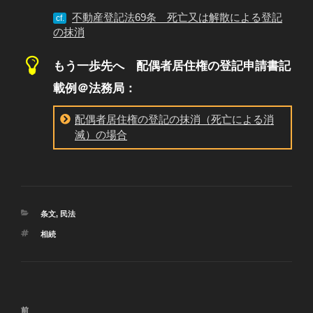
不動産登記法69条 死亡又は解散による登記
cf.
の抹消
もう一歩先へ 配偶者居住権の登記申請書記
載例＠法務局：
配偶者居住権の登記の抹消（死亡による消
滅）の場合
カ
条文
,
民法
テ
タ
相続
ゴ
グ
リ
ー
投
過
前