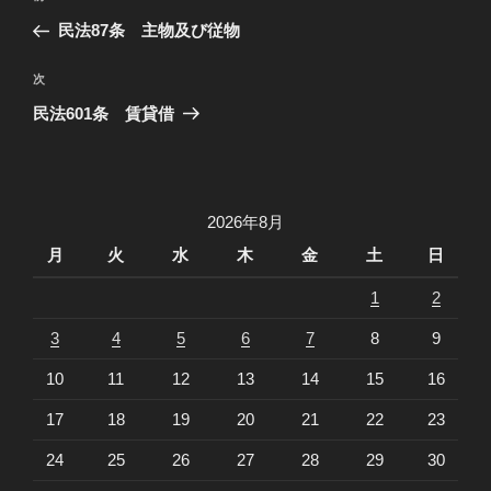
稿
去
民法87条 主物及び従物
ナ
の
ビ
投
次
次
稿
ゲ
の
民法601条 賃貸借
投
ー
稿
シ
ョ
2026年8月
ン
月
火
水
木
金
土
日
1
2
3
4
5
6
7
8
9
10
11
12
13
14
15
16
17
18
19
20
21
22
23
24
25
26
27
28
29
30