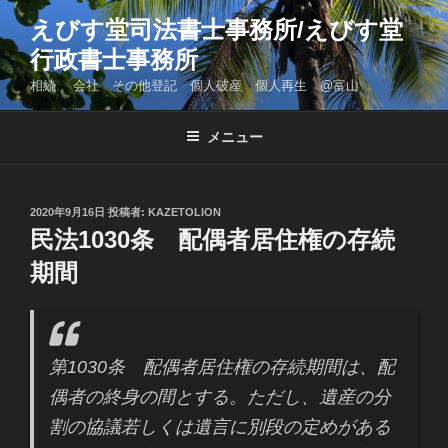
コ
えびす堂司法書士事務所/えびす堂
ン
行政書士事務所
テ
ン
相続 会社 その他登記 個人破産 個人再生 @富山
ツ
へ
メニュー
ス
キ
ッ
投
2020年9月16日
投稿者:
KAZETOLION
プ
稿
民法1030条 配偶者居住権の存続
日:
期間
第1030条 配偶者居住権の存続期間は、配
偶者の終身の間とする。ただし、遺産の分
割の協議若しくは遺言に別段の定めがある