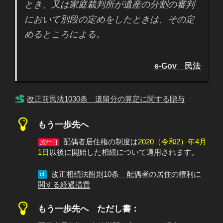
とき、又は家庭裁判所が遺産の分割の審判
において別段の定めをしたときは、その定
めるところによる。
e-Gov 民法
改正前民法1030条 遺留分の算定に関する贈与
もう一歩先へ
配偶者居住権の制度は
2020（令和2）年4月
施行日
1日
以後に開始した相続について適用されます。
改正相続法附則10条 配偶者の居住の権利に
cf.
関する経過措置
もう一歩先へ ただし書：