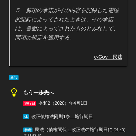
５ 前項の承諾がその内容を記録した電磁
的記録によってされたときは、その承諾
は、書面によってされたものとみなして、
同項の規定を適用する。
e-Gov 民法
新設
もう一歩先へ
令和2（2020）年4月1日
施行日
改正債権法附則1条 施行期日
cf.
民法（債権関係）改正法の施行期日について
参考
＠法務省