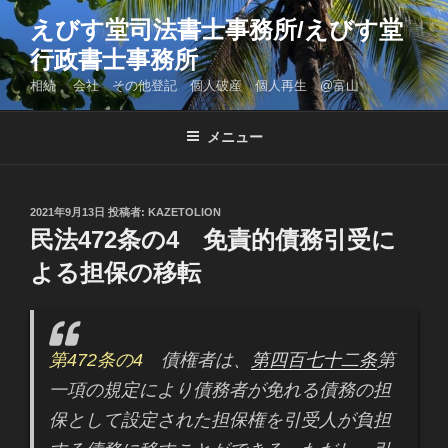
コ
えびす堂司法書士事務所/えびす堂
ン
行政書士事務所
テ
ン
相続 会社 その他登記 個人破産 個人再生 @富山
ツ
へ
メニュー
ス
キ
ッ
投
2021年9月13日
投稿者:
KAZETOLION
プ
稿
民法472条の4 免責的債務引受に
日:
よる担保の移転
第472条の4
債権者は、
第四百七十二条
第
一項の規定により債務者が免れる債務の担
保として設定された担保権を引受人が負担