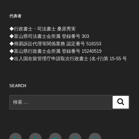
代表者
◆行政書士・司法書士 桑原秀実
◆富山県司法書士会所属 登録番号 303
◆簡易訴訟代理等関係業務 認定番号 518153
◆富山県行政書士会所属 登録番号 15240519
◆出入国在留管理庁申請取次行政書士 (名-行)第 15-55 号
SEARCH
検
検
索
索:
Yelp
Facebook
Twitter
Instagram
メ