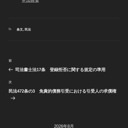
カ
条文
,
民法
テ
ゴ
リ
ー
投
過
前
稿
去
司法書士法17条 登録拒否に関する規定の準用
ナ
の
ビ
投
次
次
稿
ゲ
の
民法472条の3 免責的債務引受における引受人の求償権
投
ー
稿
シ
ョ
ン
2026年8月