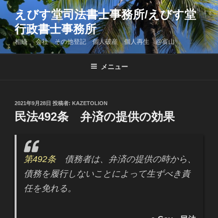
コ
えびす堂司法書士事務所/えびす堂
ン
行政書士事務所
テ
ン
相続 会社 その他登記 個人破産 個人再生 @富山
ツ
へ
メニュー
ス
キ
ッ
投
2021年9月28日
投稿者:
KAZETOLION
プ
稿
民法492条 弁済の提供の効果
日:
第492条
債務者は、弁済の提供の時から、
債務を履行しないことによって生ずべき責
任を免れる。