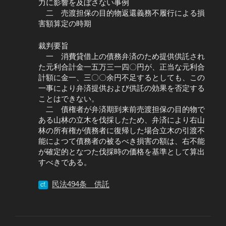
力に影響を及ぼさない事例
二 売渡担保の目的物返還義務不履行による損
害額算定の時期
裁判要旨
一 消費貸借上の債務弁済のため提供供託され
た元利合計金一五万三一四〇円が、正当な元利合
計額に金一、三〇〇余円不足するとしても、この
一事により弁済提供および供託の効果を否定する
ことはできない。
二 債権者が弁済期到来前売渡担保の目的物で
ある山林の立木を伐採したため、弁済により右山
林の所有権が債務者に復帰した場合立木の引渡不
能によつて債務者の被るべき損害の額は、右不能
が確定的となつた伐採時の価格を基準として算出
すべきである。
民法494条 供託
cf.