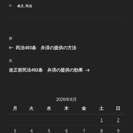
カ
条文
,
民法
テ
ゴ
リ
ー
投
過
前
稿
去
民法493条 弁済の提供の方法
ナ
の
ビ
投
次
次
稿
ゲ
の
改正前民法492条 弁済の提供の効果
投
ー
稿
シ
ョ
2026年8月
ン
月
火
水
木
金
土
日
1
2
3
4
5
6
7
8
9