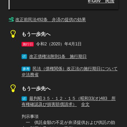
e-Gov 民法
改正前民法492条 弁済の提供の効果
もう一歩先へ
令和2（2020）年4月1日
施行日
改正債権法附則1条 施行期日
cf.
民法（債権関係）改正法の施行期日について
参考
＠法務省
もう一歩先へ
最判昭３５・１２・１５（昭和33(オ)483 所
cf.
有権確認及び損害賠償請求）
全文
判示事項
一 供託金額の不足が弁済提供および供託の効