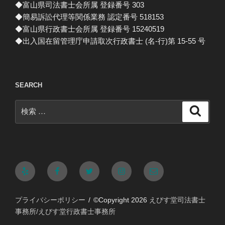
◆富山県司法書士会所属 登録番号 303
◆簡易訴訟代理等関係業務 認定番号 518153
◆富山県行政書士会所属 登録番号 15240519
◆出入国在留管理庁申請取次行政書士 (名-行)第 15-55 号
SEARCH
検
検
索
索:
Yelp
Facebook
Twitter
Instagram
メ
ー
プライバシーポリシー
©Copyright 2026
えびす堂司法書士
ル
事務所/えびす堂行政書士事務所