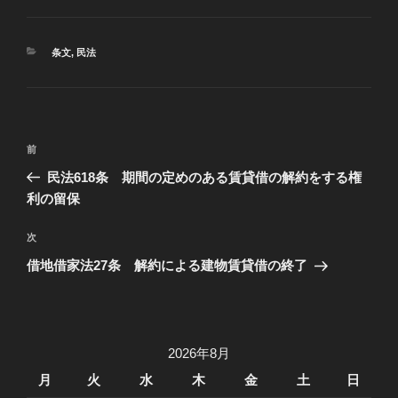
カ
条文
,
民法
テ
ゴ
リ
ー
投
過
前
稿
去
民法618条 期間の定めのある賃貸借の解約をする権
ナ
の
利の留保
ビ
投
稿
ゲ
次
次
の
ー
借地借家法27条 解約による建物賃貸借の終了
投
シ
稿
ョ
ン
2026年8月
月
火
水
木
金
土
日