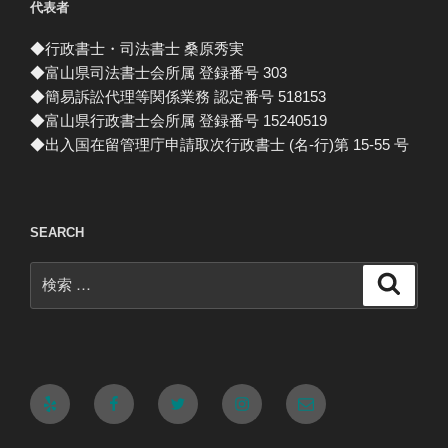
代表者
◆行政書士・司法書士 桑原秀実
◆富山県司法書士会所属 登録番号 303
◆簡易訴訟代理等関係業務 認定番号 518153
◆富山県行政書士会所属 登録番号 15240519
◆出入国在留管理庁申請取次行政書士 (名-行)第 15-55 号
SEARCH
検
検
索
索:
Yelp
Facebook
Twitter
Instagram
メ
ー