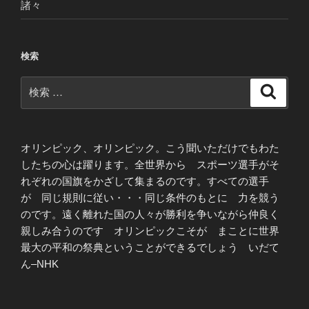
諸々
検索
検
検
索
索:
オリンピック、オリンピック。こう聞いただけでもわた
したちの心は躍ります。全世界から スポーツ選手がそ
れぞれの国旗をかざして集まるのです。すべての選手
が 同じ規則に従い・・・同じ条件のもとに 力を競う
のです。遠く離れた国の人々が勝利を争いながら仲良く
親しみ合うのです オリンピックこそが まことに世界
最大の平和の祭典ということができるでしょう いだて
ん–NHK