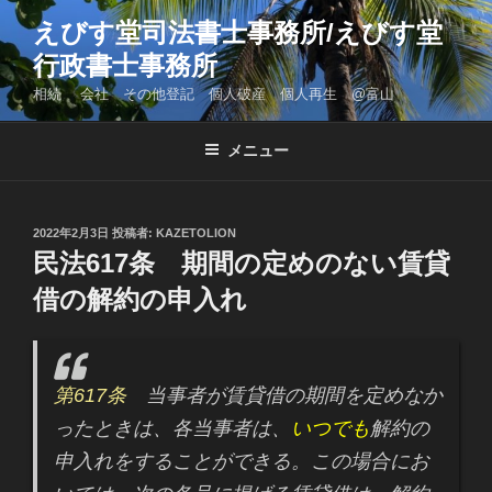
コ
えびす堂司法書士事務所/えびす堂
ン
行政書士事務所
テ
ン
相続 会社 その他登記 個人破産 個人再生 @富山
ツ
へ
メニュー
ス
キ
ッ
投
2022年2月3日
投稿者:
KAZETOLION
プ
稿
民法617条 期間の定めのない賃貸
日:
借の解約の申入れ
第617条
当事者が賃貸借の期間を定めなか
ったときは、各当事者は、
いつでも
解約の
申入れをすることができる。この場合にお