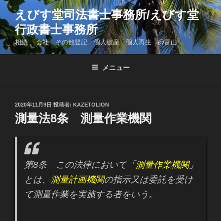
コ
えびす堂司法書士事務所/えびす堂
ン
行政書士事務所
テ
ン
相続 会社 その他登記 個人破産 個人再生 @富山
ツ
へ
メニュー
ス
キ
ッ
投
2020年11月9日
投稿者:
KAZETOLION
プ
稿
測量法8条 測量作業機関
日:
第8条 この法律において「
測量作業機関
」
とは、
測量計画機関
の指示又は委託を受け
て測量作業を実施する者をいう。