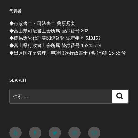
代表者
◆行政書士・司法書士 桑原秀実
◆富山県司法書士会所属 登録番号 303
◆簡易訴訟代理等関係業務 認定番号 518153
◆富山県行政書士会所属 登録番号 15240519
◆出入国在留管理庁申請取次行政書士 (名-行)第 15-55 号
SEARCH
検
検
索
索:
Yelp
Facebook
Twitter
Instagram
メ