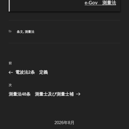
e-Gov 測量法
カ
条文
,
測量法
テ
ゴ
リ
ー
投
過
前
稿
去
電波法2条 定義
ナ
の
ビ
投
次
次
稿
ゲ
の
測量法48条 測量士及び測量士補
投
ー
稿
シ
ョ
2026年8月
ン