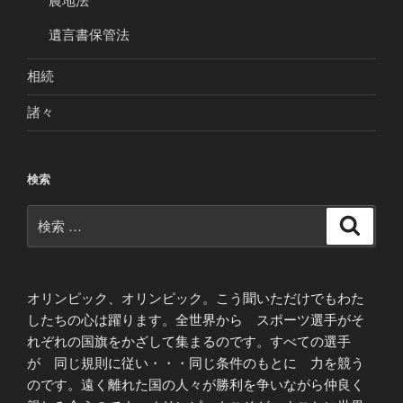
農地法
遺言書保管法
相続
諸々
検索
検
検
索
索:
オリンピック、オリンピック。こう聞いただけでもわた
したちの心は躍ります。全世界から スポーツ選手がそ
れぞれの国旗をかざして集まるのです。すべての選手
が 同じ規則に従い・・・同じ条件のもとに 力を競う
のです。遠く離れた国の人々が勝利を争いながら仲良く