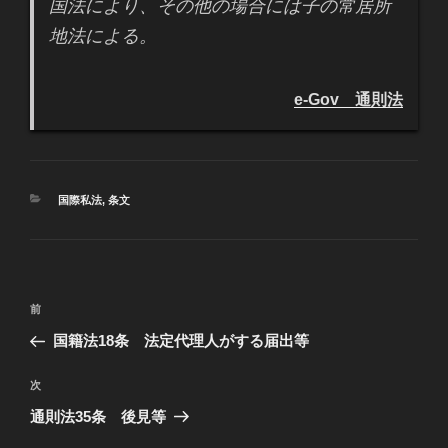
国法により、その他の場合には子の常居所
地法による。
e-Gov 通則法
カ
国際私法
,
条文
テ
ゴ
リ
ー
投
過
前
稿
去
国籍法18条 法定代理人がする届出等
ナ
の
ビ
投
次
次
稿
ゲ
の
通則法35条 後見等
投
ー