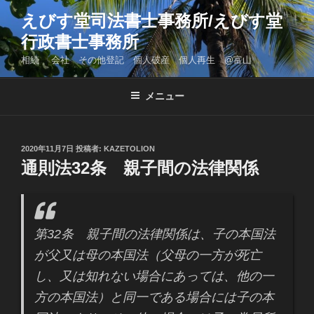
コ
えびす堂司法書士事務所/えびす堂
ン
行政書士事務所
テ
ン
相続 会社 その他登記 個人破産 個人再生 @富山
ツ
へ
メニュー
ス
キ
ッ
投
2020年11月7日
投稿者:
KAZETOLION
プ
稿
通則法32条 親子間の法律関係
日:
第32条 親子間の法律関係は、子の本国法
が父又は母の本国法（父母の一方が死亡
し、又は知れない場合にあっては、他の一
方の本国法）と同一である場合には子の本