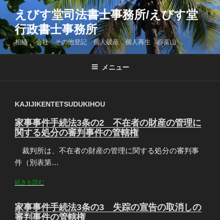
コ
えびす堂司法書士事務所/えびす堂
ン
行政書士事務所
テ
ン
相続 会社 その他登記 個人破産 個人再生 @富山
ツ
へ
メニュー
ス
キ
ッ
KAJIJIKENTETSUDUKIHOU
プ
家事事件手続法3条の2 不在者の財産の管理に
関する処分の審判事件の管轄権
裁判所は、不在者の財産の管理に関する処分の審判事
件（別表第…
続きを読む
家事事件手続法3条の3 失踪の宣告の取消しの
審判事件の管轄権