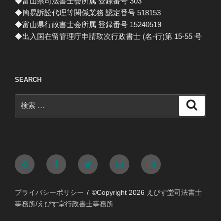
◆富山県司法書士会所属 登録番号 303
◆簡易訴訟代理等関係業務 認定番号 518153
◆富山県行政書士会所属 登録番号 15240519
◆出入国在留管理庁申請取次行政書士 (名-行)第 15-55 号
SEARCH
検
検
索
索:
Yelp
Facebook
Twitter
Instagram
メ
ー
プライバシーポリシー
©Copyright 2026
えびす堂司法書士
ル
事務所/えびす堂行政書士事務所