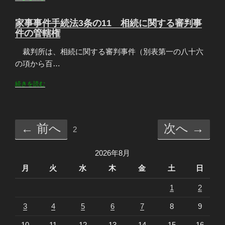
家事事件手続法3条の11 相続に関する審判事
件の管轄権
裁判所は、相続に関する審判事件（別表第一の八十六
の項から百…
続きを読む
← 前へ
次へ →
2
2026年8月
月
火
水
木
金
土
日
1
2
3
4
5
6
7
8
9
10
11
12
13
14
15
16