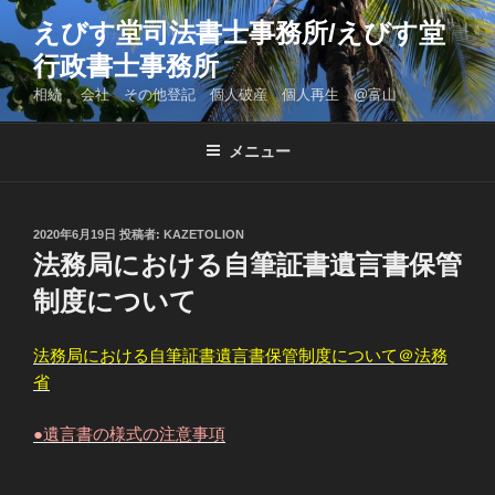
コ
えびす堂司法書士事務所/えびす堂
ン
行政書士事務所
テ
ン
相続 会社 その他登記 個人破産 個人再生 @富山
ツ
へ
メニュー
ス
キ
ッ
投
2020年6月19日
投稿者:
KAZETOLION
プ
稿
法務局における自筆証書遺言書保管
日:
制度について
法務局における自筆証書遺言書保管制度について＠法務
省
●遺言書の様式の注意事項