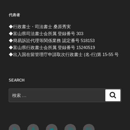
代表者
◆行政書士・司法書士 桑原秀実
◆富山県司法書士会所属 登録番号 303
◆簡易訴訟代理等関係業務 認定番号 518153
◆富山県行政書士会所属 登録番号 15240519
◆出入国在留管理庁申請取次行政書士 (名-行)第 15-55 号
SEARCH
検
検
索
索:
Yelp
Facebook
Twitter
Instagram
メ