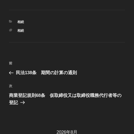
カ
相続
テ
タ
相続
ゴ
グ
リ
ー
投
過
前
稿
去
民法138条 期間の計算の通則
ナ
の
ビ
投
次
次
稿
ゲ
の
商業登記規則68条 仮取締役又は取締役職務代行者等の
投
ー
登記
稿
シ
ョ
ン
2026年8月