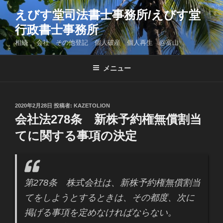
コ
えびす堂司法書士事務所/えびす堂
ン
行政書士事務所
テ
ン
相続 会社 その他登記 個人破産 個人再生 @富山
ツ
へ
メニュー
ス
キ
ッ
投
2020年2月28日
投稿者:
KAZETOLION
プ
稿
会社法278条 新株予約権無償割当
日:
てに関する事項の決定
第278条 株式会社は、新株予約権無償割当
てをしようとするときは、その都度、次に
掲げる事項を定めなければならない。