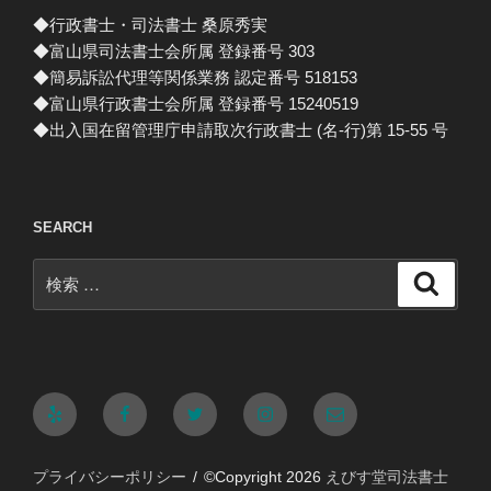
◆行政書士・司法書士 桑原秀実
◆富山県司法書士会所属 登録番号 303
◆簡易訴訟代理等関係業務 認定番号 518153
◆富山県行政書士会所属 登録番号 15240519
◆出入国在留管理庁申請取次行政書士 (名-行)第 15-55 号
SEARCH
検
検
索
索:
Yelp
Facebook
Twitter
Instagram
メ
ー
プライバシーポリシー
©Copyright 2026
えびす堂司法書士
ル