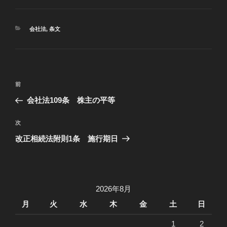
カ
会社法
,
条文
テ
ゴ
リ
ー
投
過
前
稿
去
会社法109条 株主の平等
ナ
の
ビ
投
次
次
稿
ゲ
の
改正相続法附則1条 施行期日
投
ー
稿
シ
ョ
2026年8月
ン
月
火
水
木
金
土
日
1
2