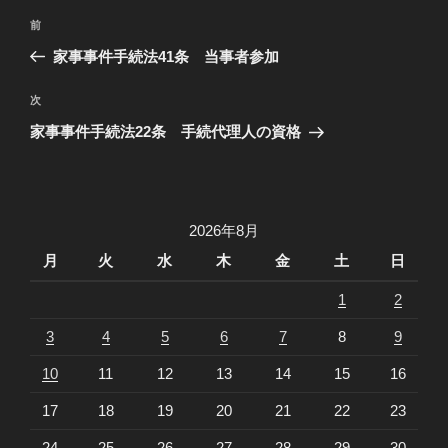
投
過
前
稿
去
家事事件手続法41条 当事者参加
ナ
の
ビ
投
次
次
稿
ゲ
の
家事事件手続法22条 手続代理人の資格
投
ー
稿
シ
ョ
2026年8月
ン
月
火
水
木
金
土
日
1
2
3
4
5
6
7
8
9
10
11
12
13
14
15
16
17
18
19
20
21
22
23
24
25
26
27
28
29
30