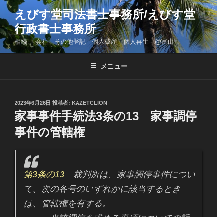
コ
えびす堂司法書士事務所/えびす堂
ン
行政書士事務所
テ
ン
相続 会社 その他登記 個人破産 個人再生 @富山
ツ
へ
メニュー
ス
キ
ッ
投
2023年6月26日
投稿者:
KAZETOLION
プ
稿
家事事件手続法3条の13 家事調停
日:
事件の管轄権
第3条の13
裁判所は、家事調停事件につい
て、次の各号のいずれかに該当するとき
は、管轄権を有する。