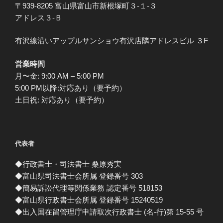
〒939-8205 富山県富山市新根塚町３-１-３
アドレス３-Ｂ
有沢線沿いアップルサンショウ有沢店隣アドレスビル ３F
営業時間
月〜金: 9:00 AM – 5:00 PM
5:00 PM以降:対応あり（要予約）
土日祝: 対応あり（要予約）
代表者
◆行政書士・司法書士 桑原秀実
◆富山県司法書士会所属 登録番号 303
◆簡易訴訟代理等関係業務 認定番号 518153
◆富山県行政書士会所属 登録番号 15240519
◆出入国在留管理庁申請取次行政書士 (名-行)第 15-55 号