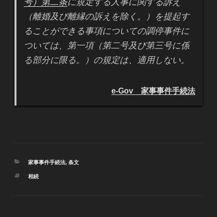
号）第二条
に規定する人事に関する訴え
（離婚及び離縁の訴えを除く。）を提起す
ることができる事項についての調停事件に
ついては、第一項（第二号及び第三号に係
る部分に限る。）の規定は、適用しない。
e-Gov 家事事件手続法
カ
家事事件手続法
,
条文
テ
タ
相続
ゴ
グ
リ
ー