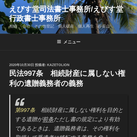
コ
えびす堂司法書士事務所/えびす堂
ン
行政書士事務所
テ
ン
相続 会社 その他登記 個人破産 個人再生 @富山
ツ
へ
メニュー
ス
キ
ッ
投
2020年10月30日
投稿者:
KAZETOLION
プ
稿
民法997条 相続財産に属しない権
日:
利の遺贈義務者の義務
第997条
相続財産に属しない権利を目的と
する遺贈が
前条
ただし書の規定により有効
であるときは、遺贈義務者は、その権利を