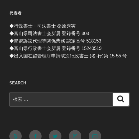
代表者
◆行政書士・司法書士 桑原秀実
◆富山県司法書士会所属 登録番号 303
◆簡易訴訟代理等関係業務 認定番号 518153
◆富山県行政書士会所属 登録番号 15240519
◆出入国在留管理庁申請取次行政書士 (名-行)第 15-55 号
SEARCH
検
検
索
索:
Yelp
Facebook
Twitter
Instagram
メ