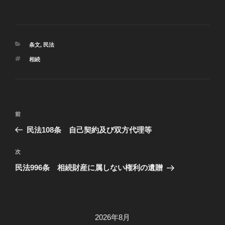
カ
条文
,
民法
テ
タ
相続
ゴ
グ
リ
ー
投
過
前
稿
去
民法108条 自己契約及び双方代理等
ナ
の
ビ
投
次
次
稿
ゲ
の
民法996条 相続財産に属しない権利の遺贈
投
ー
稿
シ
ョ
2026年8月
ン