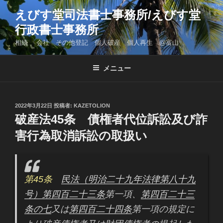
コ
えびす堂司法書士事務所/えびす堂
ン
行政書士事務所
テ
ン
相続 会社 その他登記 個人破産 個人再生 @富山
ツ
へ
メニュー
ス
キ
ッ
投
2022年3月22日
投稿者:
KAZETOLION
プ
稿
破産法45条 債権者代位訴訟及び詐
日:
害行為取消訴訟の取扱い
第45条
民法（明治二十九年法律第八十九
号）第四百二十三条
第一項、
第四百二十三
条の七
又は
第四百二十四条
第一項の規定に