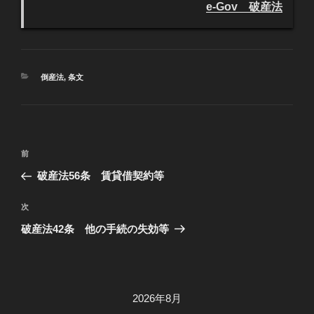
e-Gov 破産法
カ
倒産法
,
条文
テ
ゴ
リ
ー
投
過
前
稿
去
破産法56条 賃貸借契約等
ナ
の
ビ
投
次
次
稿
ゲ
の
破産法42条 他の手続の失効等
投
ー
稿
シ
ョ
2026年8月
ン