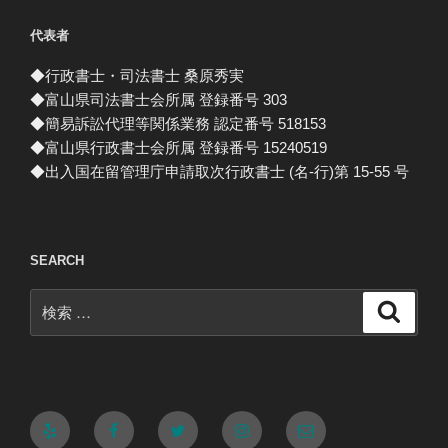
代表者
◆行政書士・司法書士 桑原秀実
◆富山県司法書士会所属 登録番号 303
◆簡易訴訟代理等関係業務 認定番号 518153
◆富山県行政書士会所属 登録番号 15240519
◆出入国在留管理庁申請取次行政書士 (名-行)第 15-55 号
SEARCH
検
検
索
索:
Yelp
Facebook
Twitter
Instagram
メ