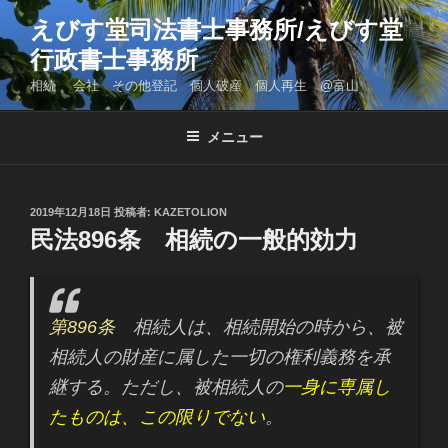
コ
えびす堂司法書士事務所/えびす堂
ン
行政書士事務所
テ
ン
相続 会社 その他登記 個人破産 個人再生 @富山
ツ
へ
メニュー
ス
キ
ッ
投
2019年12月18日
投稿者:
KAZETOLION
プ
稿
民法896条 相続の一般的効力
日:
第896条
相続人は、相続開始の時から、被
相続人の財産に属した一切の権利義務を承
継する。ただし、被相続人の
一身に専属し
たものは、この限りでない
。