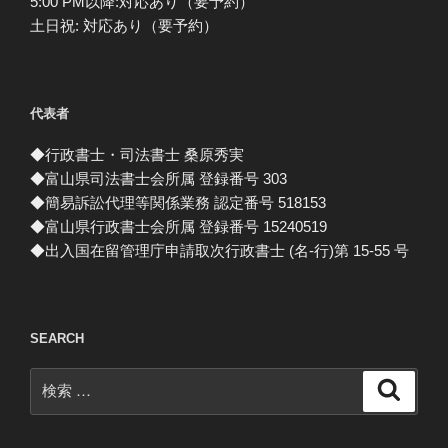
5:00 PM以降:対応あり（要予約）
土日祝: 対応あり（要予約）
代表者
◆行政書士・司法書士 桑原秀実
◆富山県司法書士会所属 登録番号 303
◆簡易訴訟代理等関係業務 認定番号 518153
◆富山県行政書士会所属 登録番号 15240519
◆出入国在留管理庁申請取次行政書士 (名-行)第 15-55 号
SEARCH
検
検
索
索: