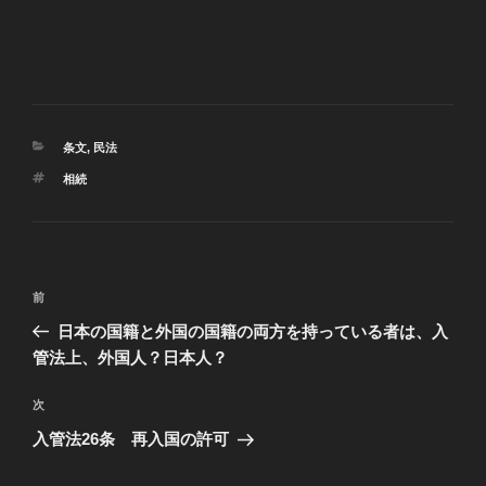
カ
条文
,
民法
テ
タ
相続
ゴ
グ
リ
ー
投
過
前
稿
去
日本の国籍と外国の国籍の両方を持っている者は、入
ナ
の
管法上、外国人？日本人？
ビ
投
稿
ゲ
次
次
の
ー
入管法26条 再入国の許可
投
シ
稿