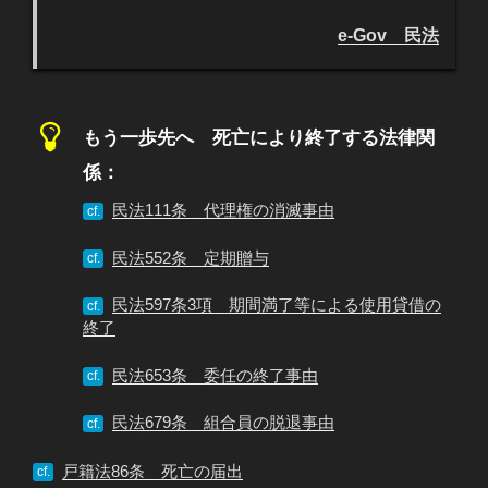
e-Gov 民法
もう一歩先へ 死亡により終了する法律関
係：
民法111条 代理権の消滅事由
cf.
民法552条 定期贈与
cf.
民法597条3項 期間満了等による使用貸借の
cf.
終了
民法653条 委任の終了事由
cf.
民法679条 組合員の脱退事由
cf.
戸籍法86条 死亡の届出
cf.